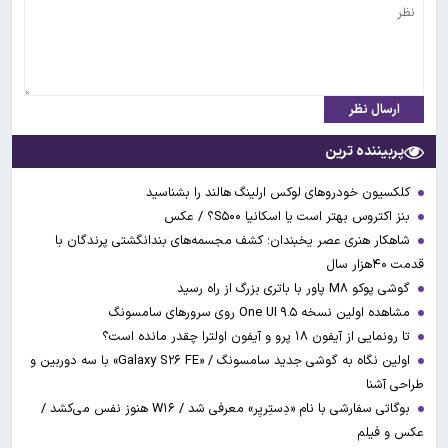
ارسال نظر
پربیننده ترین
کلکسیون خودروهای لوکس ارلینگ هالند را بشناسید
بنز اکتروس بهتر است یا اسکانیا S۵۰۰؟ / عکس
شاهکار هنری عصر یخبندان؛ کشف مجسمه‌های بندانگشتی‌ پرندگان با
قدمت ۴۰هزار سال
گوشی پوکو M۸ پاور با باتری بزرگ از راه رسید
مشاهده اولین نسخه One UI ۹.۵ روی سرورهای سامسونگ
تا رونمایی از آیفون ۱۸ پرو و آیفون اولترا چقدر مانده است؟
اولین نگاه به گوشی جدید سامسونگ / «Galaxy S۲۶ FE» با سه دوربین و
طراحی آشنا
بوگاتی سفارشی با نام «دِستِریِر» معرفی شد / W۱۶ هنوز نفس می‌کشد /
عکس و فیلم