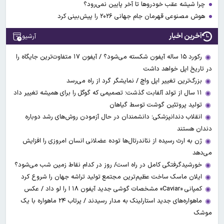
چرا شیشه عقب خودروها تا آخر پایین نمی‌رود؟
هوش مصنوعی قهرمان جام جهانی ۲۰۲۶ را پیش‌بینی کرد
آخرین اخبار
آرشیو
رکورد ۱۵ ساله آیفون شکسته می‌شود؟ / آیفون ۱۷ متفاوت‌ترین جایگاه را
در تاریخ اپل خواهد داشت
بزرگ‌ترین تغییر اپل واچ / نمایشگر گرد از راه می‌رسد
۱۱ سال از تولد آلفابت گذشت؛ تصمیمی که گوگل را برای همیشه تغییر داد
تولید پروتئین گوشت توسط گیاهان
انقلاب دندانپزشکی؛ دانشمندان در حال آزمودن روش‌های رشد دوباره
دندان هستند
ژن به ارث رسیده از نئاندرتال‌ها توده‌ عضلانی انسان امروزی را افزایش
می‌دهد
خورشیدگرفتگی کامل در راه است/ روز در کدام نقاط زمین شب می‌شود؟
ایلان ماسک ساخت عظیم‌ترین مجتمع تولید تراشه جهان را شروع کرد
کمپانی «Caviar» مشخصات گوشی جدید آیفون ۱۸ ا را لو داد / عکس
ماهواره‌های جدید استارلینک به مدار رسیدند / پرتاب ۲۴ ماهواره با یک
موشک