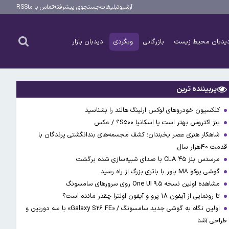
آرشیو
تبلیغات
جستجوی پیشرفته
تماس با ما
RSS
یدبان محیط زیست
بازرگانی
وبگردی
دیدبان بازار
پربیننده ترین
کلکسیون خودروهای لوکس ارلینگ هالند را بشناسید
بنز اکتروس بهتر است یا اسکانیا S۵۰۰؟ / عکس
شاهکار هنری عصر یخبندان؛ کشف مجسمه‌های بندانگشتی‌ پرندگان با
قدمت ۴۰هزار سال
مرسدس بنز CLA ۴۵ با صدای شبیه‌سازی شده برگشت
گوشی پوکو M۸ پاور با باتری بزرگ از راه رسید
مشاهده اولین نسخه One UI ۹.۵ روی سرورهای سامسونگ
تا رونمایی از آیفون ۱۸ پرو و آیفون اولترا چقدر مانده است؟
اولین نگاه به گوشی جدید سامسونگ / «Galaxy S۲۶ FE» با سه دوربین و
طراحی آشنا