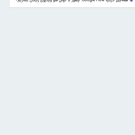
همه‌چیز درباره Google Flow؛ چطور با گوگل فلو ویدیوی رایگان بسازیم؟