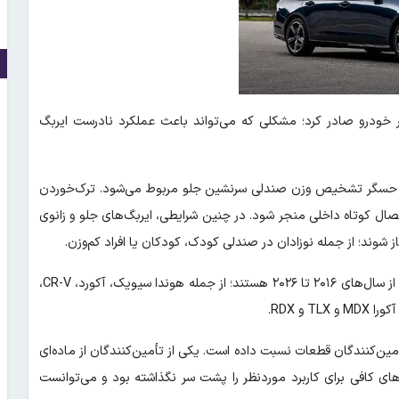
 فراخوانی جدید برای نزدیک‌به ۱۰۰ هزار خودرو صادر کرد؛ مشکلی که می‌تواند باعث عملکرد نادرست ایربگ
ی ایمنی ترافیک بزرگراه‌های آمریکا (NHTSA)، ایراد به حسگر تشخیص وزن صندلی سرنشین جلو مربوط می‌شود. ترک‌خوردن
ال کوتاه داخلی منجر شود. در چنین شرایطی، ایربگ‌های جلو و زانوی
 شوند؛ از جمله نوزادان در صندلی کودک، کودکان یا افراد کم‌وزن.
خودروهای مشمول این فراخوان شامل مدل‌های مختلف هوندا و آکورا از سال‌های ۲۰۱۶ تا ۲۰۲۶ هستند؛ از جمله هوندا سیویک، آکورد، CR-V،
مین‌کنندگان قطعات نسبت داده است. یکی از تأمین‌کنندگان از ماده‌ای
ای کافی برای کاربرد موردنظر را پشت سر نگذاشته بود و می‌توانست