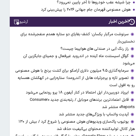
چرا شیشه عقب خودروها تا آخر پایین نمی‌رود؟
هوش مصنوعی قهرمان جام جهانی ۲۰۲۶ را پیش‌بینی کرد
آخرین اخبار
آرشیو
سرنوشت مرگبار یکسان؛ کشف بقایای دو ستاره همدم منفجرشده برای
نخستین‌بار
راز رنگ آبی در صندلی های هواپیما چیست؟
گوگل اسیستنت ماه آینده در اندروید غیرفعال و جمینای جایگزین آن
می‌شود
سرمایه‌گذاری ۹.۵ میلیون دلاری آرامکو برای کشت برنج با هوش مصنوعی
تصویر تازه و پرجزئیات هابل از آندرومدا؛ ستاره‌زایی در کهکشان همسایه
رو به افول است
ایرپاد دوربین‌دار اپل احتمالا در کنار آیفون ۱۸ پرو رونمایی می‌شود
قابل اعتمادترین برندهای موبایل / رتبه‌بندی جدید «Consumer
Reports» منتشر شد
آپدیت‌ واتساپ با ویژگی‌های جدید منتشر شد
یوتیوب پاک‌سازی ویدیو‌های هوش مصنوعی را شروع کرد / بیش از ۱۳۰
هزار کانال تولیدکننده محتوای بی‌کیفیت حذف شد