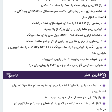
بنز اکتروس بهتر است یا اسکانیا S۵۰۰؟ / عکس
شاهکار هنری عصر یخبندان؛ کشف مجسمه‌های بندانگشتی‌ پرندگان با
قدمت ۴۰هزار سال
مرسدس بنز CLA ۴۵ با صدای شبیه‌سازی شده برگشت
گوشی پوکو M۸ پاور با باتری بزرگ از راه رسید
مشاهده اولین نسخه One UI ۹.۵ روی سرورهای سامسونگ
تا رونمایی از آیفون ۱۸ پرو و آیفون اولترا چقدر مانده است؟
اولین نگاه به گوشی جدید سامسونگ / «Galaxy S۲۶ FE» با سه دوربین و
طراحی آشنا
چرا شیشه عقب خودروها تا آخر پایین نمی‌رود؟
هوش مصنوعی قهرمان جام جهانی ۲۰۲۶ را پیش‌بینی کرد
آخرین اخبار
آرشیو
سرنوشت مرگبار یکسان؛ کشف بقایای دو ستاره همدم منفجرشده برای
نخستین‌بار
راز رنگ آبی در صندلی های هواپیما چیست؟
گوگل اسیستنت ماه آینده در اندروید غیرفعال و جمینای جایگزین آن
می‌شود