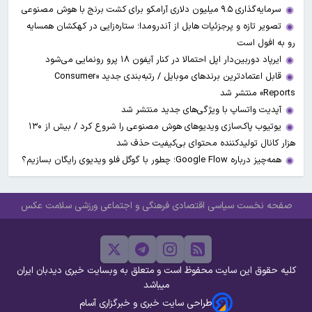
سرمایه‌گذاری ۹.۵ میلیون دلاری آرامکو برای کشت برنج با هوش مصنوعی
تصویر تازه و پرجزئیات هابل از آندرومدا؛ ستاره‌زایی در کهکشان همسایه
رو به افول است
ایرپاد دوربین‌دار اپل احتمالا در کنار آیفون ۱۸ پرو رونمایی می‌شود
قابل اعتمادترین برندهای موبایل / رتبه‌بندی جدید «Consumer
Reports» منتشر شد
آپدیت‌ واتساپ با ویژگی‌های جدید منتشر شد
یوتیوب پاک‌سازی ویدیو‌های هوش مصنوعی را شروع کرد / بیش از ۱۳۰
هزار کانال تولیدکننده محتوای بی‌کیفیت حذف شد
همه‌چیز درباره Google Flow؛ چطور با گوگل فلو ویدیوی رایگان بسازیم؟
صفحه نخست
سیاسی
اقتصادی
فرهنگی و اجتماعی
ورزشی
سلامت
عکس
کلیه حقوق این سایت محفوظ است و متعلق به وبسایت خبری دیدبان ایران
میباشد
طراحی سایت خبری و خبرگزاری آسام