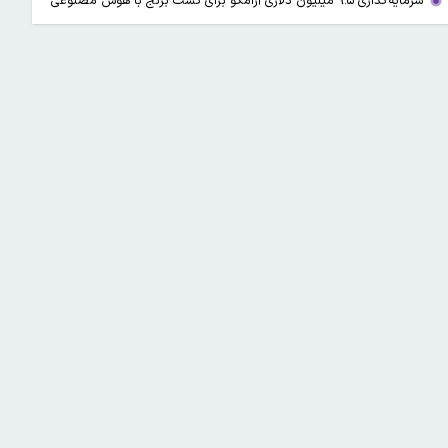
سرمایه‌گذاری ۹.۵ میلیون دلاری آرامکو برای کشت برنج با هوش مصنوعی