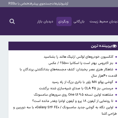
آرشیو
تبلیغات
جستجوی پیشرفته
تماس با ما
RSS
یدبان محیط زیست
بازرگانی
وبگردی
دیدبان بازار
پربیننده ترین
کلکسیون خودروهای لوکس ارلینگ هالند را بشناسید
بنز اکتروس بهتر است یا اسکانیا S۵۰۰؟ / عکس
شاهکار هنری عصر یخبندان؛ کشف مجسمه‌های بندانگشتی‌ پرندگان با
قدمت ۴۰هزار سال
گوشی پوکو M۸ پاور با باتری بزرگ از راه رسید
مرسدس بنز CLA ۴۵ با صدای شبیه‌سازی شده برگشت
مشاهده اولین نسخه One UI ۹.۵ روی سرورهای سامسونگ
تا رونمایی از آیفون ۱۸ پرو و آیفون اولترا چقدر مانده است؟
اولین نگاه به گوشی جدید سامسونگ / «Galaxy S۲۶ FE» با سه دوربین و
طراحی آشنا