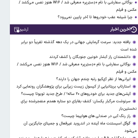
بوگاتی سفارشی با نام «دِستِریِر» معرفی شد / W۱۶ هنوز نفس می‌کشد /
عکس و فیلم
چرا شیشه عقب خودروها تا آخر پایین نمی‌رود؟
آخرین اخبار
آرشیو
یافته جدید: سرعت گرمایش جهانی در یک دهه گذشته تقریباً دو برابر
شده است
دانشمندان راز آبشار خونین جنوبگان را کشف کردند
بوگاتی سفارشی با نام «دِستِریِر» معرفی شد / W۱۶ هنوز نفس می‌کشد /
عکس و فیلم
ایرانی‌ها از نظر آی‌کیو رتبه چندم جهان را دارند؟
استارتاپ بریتانیایی از کپسول زیست زیرآبی برای پژوهشگران رونمایی کرد
آپشن‌های جدید برای خودروهای ۲۰ ساله! / طرح جدید تویوتا چیست؟
سرنوشت مرگبار یکسان؛ کشف بقایای دو ستاره همدم منفجرشده برای
نخستین‌بار
راز رنگ آبی در صندلی های هواپیما چیست؟
گوگل اسیستنت ماه آینده در اندروید غیرفعال و جمینای جایگزین آن
می‌شود