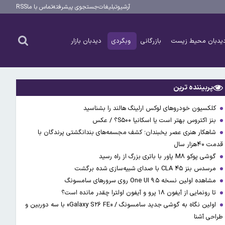
آرشیو
تبلیغات
جستجوی پیشرفته
تماس با ما
RSS
یدبان محیط زیست
بازرگانی
وبگردی
دیدبان بازار
پربیننده ترین
کلکسیون خودروهای لوکس ارلینگ هالند را بشناسید
بنز اکتروس بهتر است یا اسکانیا S۵۰۰؟ / عکس
شاهکار هنری عصر یخبندان؛ کشف مجسمه‌های بندانگشتی‌ پرندگان با
قدمت ۴۰هزار سال
گوشی پوکو M۸ پاور با باتری بزرگ از راه رسید
مرسدس بنز CLA ۴۵ با صدای شبیه‌سازی شده برگشت
مشاهده اولین نسخه One UI ۹.۵ روی سرورهای سامسونگ
تا رونمایی از آیفون ۱۸ پرو و آیفون اولترا چقدر مانده است؟
اولین نگاه به گوشی جدید سامسونگ / «Galaxy S۲۶ FE» با سه دوربین و
طراحی آشنا