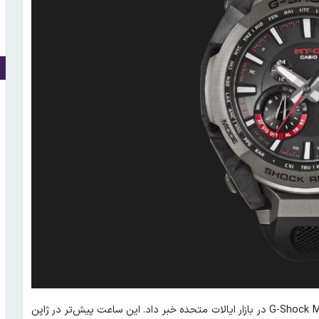
، کاسیو از عرضه‌ی ‌مدل جدید G-Shock MTG-B4000B-1A در بازار ایالات متحده خبر داد. این ساعت پیش‌تر در ژاپن