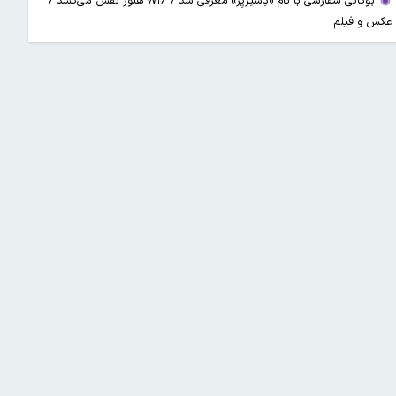
بوگاتی سفارشی با نام «دِستِریِر» معرفی شد / W۱۶ هنوز نفس می‌کشد /
عکس و فیلم