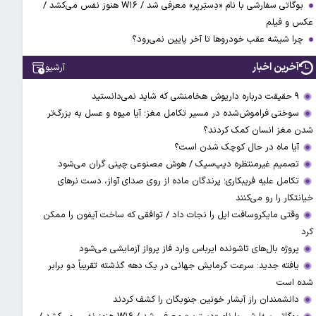
بوگاتی سفارشی با نام «دِستِریِر» معرفی شد / W۱۶ هنوز نفس می‌کشد /
عکس و فیلم
چرا شیشه عقب خودروها تا آخر پایین نمی‌رود؟
آخرین اخبار
آرشیو
۹ حقیقت درباره داریوش هخامنشی که شاید نمی‌دانستید
سوختی فراموش‌شده در مسیر تکامل مغز؛ آیا میوه و عسل به بزرگ‌تر
شدن مغز انسان کمک کردند؟
آیا ماه در حال کوچک شدن است؟
تصمیم غیرمنتظره دیپ‌سیک / هوش مصنوعی چینی گران می‌شود
تکامل علیه فریبکاری؛ پرندگان ماده از روی صدای آواز، دست نرهای
خیانتکار را رو می‌کنند
وقتی مایکروسافت اپل را نجات داد / توافقی که ساخت آیفون را ممکن
کرد
پروژه بال‌های تاشونده ایرباس وارد فاز پرواز آزمایشی می‌شود
یافته جدید: سرعت گرمایش جهانی در یک دهه گذشته تقریباً دو برابر
شده است
دانشمندان راز آبشار خونین جنوبگان را کشف کردند