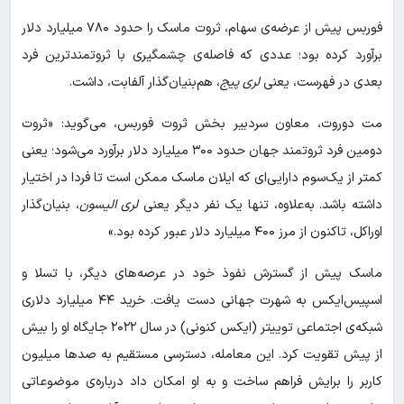
فوربس پیش از عرضه‌ی سهام، ثروت ماسک را حدود ۷۸۰ میلیارد دلار
برآورد کرده بود؛ عددی که فاصله‌ی چشمگیری با ثروتمندترین فرد
بعدی در فهرست، یعنی
لری پیج
، هم‌بنیان‌گذار آلفابت، داشت.
مت دوروت، معاون سردبیر بخش ثروت فوربس، می‌گوید: «ثروت
دومین فرد ثروتمند جهان حدود ۳۰۰ میلیارد دلار برآورد می‌شود؛ یعنی
کمتر از یک‌سوم دارایی‌ای که ایلان ماسک ممکن است تا فردا در اختیار
داشته باشد. به‌علاوه، تنها یک نفر دیگر یعنی
لری الیسون
، بنیان‌گذار
اوراکل، تاکنون از مرز ۴۰۰ میلیارد دلار عبور کرده بود.»
ماسک پیش از گسترش نفوذ خود در عرصه‌های دیگر، با تسلا و
اسپیس‌ایکس به شهرت جهانی دست یافت. خرید ۴۴ میلیارد دلاری
شبکه‌ی اجتماعی توییتر (ایکس کنونی) در سال ۲۰۲۲ جایگاه او را بیش
از پیش تقویت کرد. این معامله، دسترسی مستقیم به صدها میلیون
کاربر را برایش فراهم ساخت و به او امکان داد درباره‌ی موضوعاتی