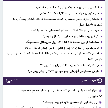
کلکسیون خودروهای لوکس ارلینگ هالند را بشناسید
بنز اکتروس بهتر است یا اسکانیا S۵۰۰؟ / عکس
شاهکار هنری عصر یخبندان؛ کشف مجسمه‌های بندانگشتی‌ پرندگان با
قدمت ۴۰هزار سال
مرسدس بنز CLA ۴۵ با صدای شبیه‌سازی شده برگشت
گوشی پوکو M۸ پاور با باتری بزرگ از راه رسید
مشاهده اولین نسخه One UI ۹.۵ روی سرورهای سامسونگ
تا رونمایی از آیفون ۱۸ پرو و آیفون اولترا چقدر مانده است؟
اولین نگاه به گوشی جدید سامسونگ / «Galaxy S۲۶ FE» با سه دوربین و
طراحی آشنا
چرا شیشه عقب خودروها تا آخر پایین نمی‌رود؟
هوش مصنوعی قهرمان جام جهانی ۲۰۲۶ را پیش‌بینی کرد
آخرین اخبار
آرشیو
سرنوشت مرگبار یکسان؛ کشف بقایای دو ستاره همدم منفجرشده برای
نخستین‌بار
راز رنگ آبی در صندلی های هواپیما چیست؟
گوگل اسیستنت ماه آینده در اندروید غیرفعال و جمینای جایگزین آن