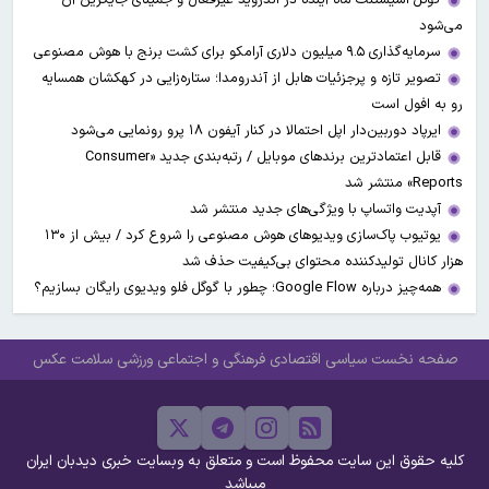
می‌شود
سرمایه‌گذاری ۹.۵ میلیون دلاری آرامکو برای کشت برنج با هوش مصنوعی
تصویر تازه و پرجزئیات هابل از آندرومدا؛ ستاره‌زایی در کهکشان همسایه
رو به افول است
ایرپاد دوربین‌دار اپل احتمالا در کنار آیفون ۱۸ پرو رونمایی می‌شود
قابل اعتمادترین برندهای موبایل / رتبه‌بندی جدید «Consumer
Reports» منتشر شد
آپدیت‌ واتساپ با ویژگی‌های جدید منتشر شد
یوتیوب پاک‌سازی ویدیو‌های هوش مصنوعی را شروع کرد / بیش از ۱۳۰
هزار کانال تولیدکننده محتوای بی‌کیفیت حذف شد
همه‌چیز درباره Google Flow؛ چطور با گوگل فلو ویدیوی رایگان بسازیم؟
صفحه نخست
سیاسی
اقتصادی
فرهنگی و اجتماعی
ورزشی
سلامت
عکس
کلیه حقوق این سایت محفوظ است و متعلق به وبسایت خبری دیدبان ایران
میباشد