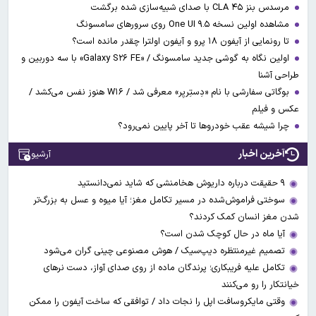
مرسدس بنز CLA ۴۵ با صدای شبیه‌سازی شده برگشت
مشاهده اولین نسخه One UI ۹.۵ روی سرورهای سامسونگ
تا رونمایی از آیفون ۱۸ پرو و آیفون اولترا چقدر مانده است؟
اولین نگاه به گوشی جدید سامسونگ / «Galaxy S۲۶ FE» با سه دوربین و
طراحی آشنا
بوگاتی سفارشی با نام «دِستِریِر» معرفی شد / W۱۶ هنوز نفس می‌کشد /
عکس و فیلم
چرا شیشه عقب خودروها تا آخر پایین نمی‌رود؟
آخرین اخبار
آرشیو
۹ حقیقت درباره داریوش هخامنشی که شاید نمی‌دانستید
سوختی فراموش‌شده در مسیر تکامل مغز؛ آیا میوه و عسل به بزرگ‌تر
شدن مغز انسان کمک کردند؟
آیا ماه در حال کوچک شدن است؟
تصمیم غیرمنتظره دیپ‌سیک / هوش مصنوعی چینی گران می‌شود
تکامل علیه فریبکاری؛ پرندگان ماده از روی صدای آواز، دست نرهای
خیانتکار را رو می‌کنند
وقتی مایکروسافت اپل را نجات داد / توافقی که ساخت آیفون را ممکن