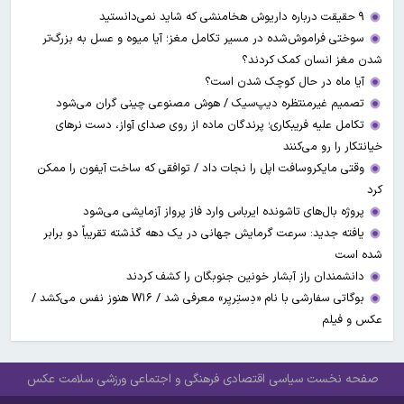
۹ حقیقت درباره داریوش هخامنشی که شاید نمی‌دانستید
سوختی فراموش‌شده در مسیر تکامل مغز؛ آیا میوه و عسل به بزرگ‌تر
شدن مغز انسان کمک کردند؟
آیا ماه در حال کوچک شدن است؟
تصمیم غیرمنتظره دیپ‌سیک / هوش مصنوعی چینی گران می‌شود
تکامل علیه فریبکاری؛ پرندگان ماده از روی صدای آواز، دست نرهای
خیانتکار را رو می‌کنند
وقتی مایکروسافت اپل را نجات داد / توافقی که ساخت آیفون را ممکن
کرد
پروژه بال‌های تاشونده ایرباس وارد فاز پرواز آزمایشی می‌شود
یافته جدید: سرعت گرمایش جهانی در یک دهه گذشته تقریباً دو برابر
شده است
دانشمندان راز آبشار خونین جنوبگان را کشف کردند
بوگاتی سفارشی با نام «دِستِریِر» معرفی شد / W۱۶ هنوز نفس می‌کشد /
عکس و فیلم
صفحه نخست
سیاسی
اقتصادی
فرهنگی و اجتماعی
ورزشی
سلامت
عکس