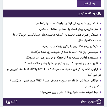
ارسال نظر
پربیننده ترین
کلکسیون خودروهای لوکس ارلینگ هالند را بشناسید
بنز اکتروس بهتر است یا اسکانیا S۵۰۰؟ / عکس
شاهکار هنری عصر یخبندان؛ کشف مجسمه‌های بندانگشتی‌ پرندگان با
قدمت ۴۰هزار سال
گوشی پوکو M۸ پاور با باتری بزرگ از راه رسید
مرسدس بنز CLA ۴۵ با صدای شبیه‌سازی شده برگشت
مشاهده اولین نسخه One UI ۹.۵ روی سرورهای سامسونگ
تا رونمایی از آیفون ۱۸ پرو و آیفون اولترا چقدر مانده است؟
اولین نگاه به گوشی جدید سامسونگ / «Galaxy S۲۶ FE» با سه دوربین و
طراحی آشنا
بوگاتی سفارشی با نام «دِستِریِر» معرفی شد / W۱۶ هنوز نفس می‌کشد /
عکس و فیلم
چرا شیشه عقب خودروها تا آخر پایین نمی‌رود؟
آخرین اخبار
آرشیو