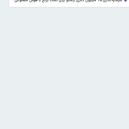
سرمایه‌گذاری ۹.۵ میلیون دلاری آرامکو برای کشت برنج با هوش مصنوعی