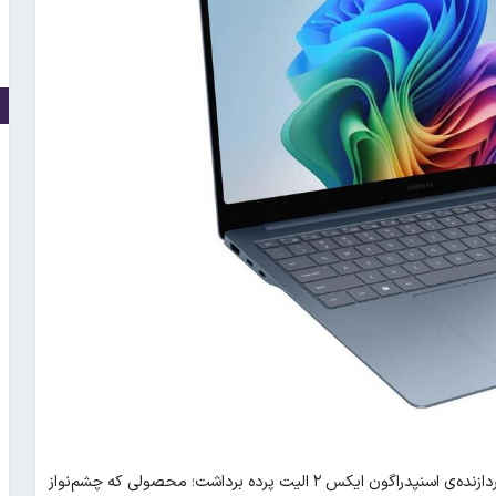
، سامسونگ از نخستین لپ‌تاپ گلکسی بوک با پردازنده‌ی اسنپدراگون ایکس ۲ الیت پرده برداشت؛ محصولی که چشم‌نواز