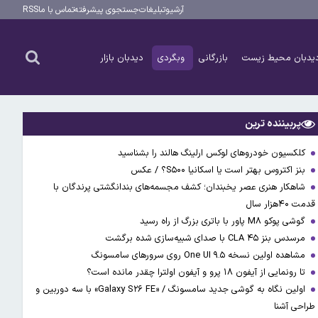
آرشیو
تبلیغات
جستجوی پیشرفته
تماس با ما
RSS
یدبان محیط زیست
بازرگانی
وبگردی
دیدبان بازار
پربیننده ترین
کلکسیون خودروهای لوکس ارلینگ هالند را بشناسید
بنز اکتروس بهتر است یا اسکانیا S۵۰۰؟ / عکس
شاهکار هنری عصر یخبندان؛ کشف مجسمه‌های بندانگشتی‌ پرندگان با
قدمت ۴۰هزار سال
گوشی پوکو M۸ پاور با باتری بزرگ از راه رسید
مرسدس بنز CLA ۴۵ با صدای شبیه‌سازی شده برگشت
مشاهده اولین نسخه One UI ۹.۵ روی سرورهای سامسونگ
تا رونمایی از آیفون ۱۸ پرو و آیفون اولترا چقدر مانده است؟
اولین نگاه به گوشی جدید سامسونگ / «Galaxy S۲۶ FE» با سه دوربین و
طراحی آشنا