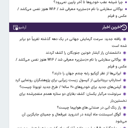
چرا شیشه عقب خودروها تا آخر پایین نمی‌رود؟
بوگاتی سفارشی با نام «دِستِریِر» معرفی شد / W۱۶ هنوز نفس می‌کشد /
عکس و فیلم
آخرین اخبار
آرشیو
یافته جدید: سرعت گرمایش جهانی در یک دهه گذشته تقریباً دو برابر
شده است
دانشمندان راز آبشار خونین جنوبگان را کشف کردند
بوگاتی سفارشی با نام «دِستِریِر» معرفی شد / W۱۶ هنوز نفس می‌کشد /
عکس و فیلم
ایرانی‌ها از نظر آی‌کیو رتبه چندم جهان را دارند؟
استارتاپ بریتانیایی از کپسول زیست زیرآبی برای پژوهشگران رونمایی کرد
آپشن‌های جدید برای خودروهای ۲۰ ساله! / طرح جدید تویوتا چیست؟
سرنوشت مرگبار یکسان؛ کشف بقایای دو ستاره همدم منفجرشده برای
نخستین‌بار
راز رنگ آبی در صندلی های هواپیما چیست؟
گوگل اسیستنت ماه آینده در اندروید غیرفعال و جمینای جایگزین آن
می‌شود