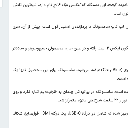
نادیده گرفت. این دستگاه که
گلکسی بوک ۶ اج
نام دارد، تازه‌ترین تلاش
گون است.
 رسمی سامسونگ می‌بینیم، گلکسی بوک ۶ اج دومین لپ تاپ سامسونگ با پردازنده‌ی اسنپدراگون است؛ پیش از آن، سری
در نسل جدید، سامسونگ به‌جای ادامه‌ی همان مسیر، به سراغ اسنپدراگون ایکس ۲ الیت رفته و در عین حال، محصولی جمع‌وجورتر و ساده‌تر
لپ‌تاپ جدید کره‌ای‌ها فقط در یک اندازه‌ (۱۶ اینچ) و با رنگ آبیِ خاکستری (Gray Blue) عرضه می‌شود. سامسونگ برای این محصول تنها یک
میدکننده است. سامسونگ در بیانیه‌اش چندان به ظرفیت رم اشاره نکرد و روی
رکز شد.
سامسونگ می‌گوید لپ‌تاپ جدیدش به مجموعه‌ی کاملی از درگاه‌ها مجهز شده که شامل دو درگاه USB-C، یک درگاه HDMI فول‌سایز، شکاف