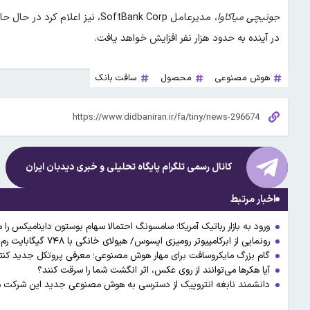
جونیچی میاکاوا
در آینده به حدود هزار نفر افزایش خواهد یافت.
هوش مصنوعی
محصول
سافت بانک
کانال رسمی تلگرام پایگاه تحلیلی و خبری
دیدبان ایران
اخبار مرتبط
ورود به بازار رباتیک آمریکا؛ سامسونگ احتمالا سهام بوستون داینامیکس را 
رونمایی از ابرکامپیوتر رومیزی ایسوس/ هیولای خانگی با ۷۴۸ گیگابایت رم و سوپرچیپ انویدیا
گام بزرگ مایکروسافت برای مهار هوش مصنوعی؛ معرفی پروتکل جدید کنترل
آیا هکرها می‌توانند از روی عکس، اثر انگشت شما را سرقت کنند؟
دانشمند نابغه انتروپیک از دسترسی به هوش مصنوعی جدید این شرکت م