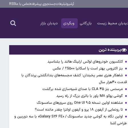
آرشیو
تبلیغات
جستجوی پیشرفته
تماس با ما
RSS
یدبان محیط زیست
بازرگانی
وبگردی
دیدبان بازار
پربیننده ترین
کلکسیون خودروهای لوکس ارلینگ هالند را بشناسید
بنز اکتروس بهتر است یا اسکانیا S۵۰۰؟ / عکس
شاهکار هنری عصر یخبندان؛ کشف مجسمه‌های بندانگشتی‌ پرندگان با
قدمت ۴۰هزار سال
مرسدس بنز CLA ۴۵ با صدای شبیه‌سازی شده برگشت
گوشی پوکو M۸ پاور با باتری بزرگ از راه رسید
مشاهده اولین نسخه One UI ۹.۵ روی سرورهای سامسونگ
تا رونمایی از آیفون ۱۸ پرو و آیفون اولترا چقدر مانده است؟
اولین نگاه به گوشی جدید سامسونگ / «Galaxy S۲۶ FE» با سه دوربین و
طراحی آشنا