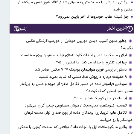
بوگاتی سفارشی با نام «دِستِریِر» معرفی شد / W۱۶ هنوز نفس می‌کشد /
عکس و فیلم
چرا شیشه عقب خودروها تا آخر پایین نمی‌رود؟
آخرین اخبار
آرشیو
چطور بدون آسیب دیدن دوربین موبایل از خورشیدگرفتگی عکس
بگیریم؟
ایلان ماسک به دنبال احداث کارخانه‌های تولید ماهواره روی ماه است
چرا اپل تلگرام را حذف می‌کند اما ایکس را نه؟
دستور بازرسی فوری هواپیمای بوئینگ ۷۳۷ مکس صادر شد
۹ حقیقت درباره داریوش هخامنشی که شاید نمی‌دانستید
سوختی فراموش‌شده در مسیر تکامل مغز؛ آیا میوه و عسل به بزرگ‌تر
شدن مغز انسان کمک کردند؟
آیا ماه در حال کوچک شدن است؟
تصمیم غیرمنتظره دیپ‌سیک / هوش مصنوعی چینی گران می‌شود
تکامل علیه فریبکاری؛ پرندگان ماده از روی صدای آواز، دست نرهای
خیانتکار را رو می‌کنند
وقتی مایکروسافت اپل را نجات داد / توافقی که ساخت آیفون را ممکن