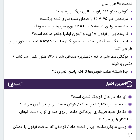
قدمت ۴۰هزار سال
گوشی پوکو M۸ پاور با باتری بزرگ از راه رسید
مرسدس بنز CLA ۴۵ با صدای شبیه‌سازی شده برگشت
مشاهده اولین نسخه One UI ۹.۵ روی سرورهای سامسونگ
تا رونمایی از آیفون ۱۸ پرو و آیفون اولترا چقدر مانده است؟
اولین نگاه به گوشی جدید سامسونگ / «Galaxy S۲۶ FE» با سه دوربین و
طراحی آشنا
بوگاتی سفارشی با نام «دِستِریِر» معرفی شد / W۱۶ هنوز نفس می‌کشد /
عکس و فیلم
چرا شیشه عقب خودروها تا آخر پایین نمی‌رود؟
آخرین اخبار
آرشیو
آیا ماه در حال کوچک شدن است؟
تصمیم غیرمنتظره دیپ‌سیک / هوش مصنوعی چینی گران می‌شود
تکامل علیه فریبکاری؛ پرندگان ماده از روی صدای آواز، دست نرهای
خیانتکار را رو می‌کنند
وقتی مایکروسافت اپل را نجات داد / توافقی که ساخت آیفون را ممکن
کرد