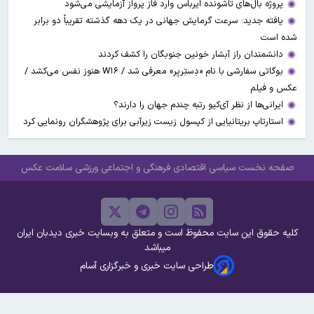
پروژه بال‌های تاشونده ایرباس وارد فاز پرواز آزمایشی می‌شود
یافته جدید: سرعت گرمایش جهانی در یک دهه گذشته تقریباً دو برابر
شده است
دانشمندان راز آبشار خونین جنوبگان را کشف کردند
بوگاتی سفارشی با نام «دِستِریِر» معرفی شد / W۱۶ هنوز نفس می‌کشد /
عکس و فیلم
ایرانی‌ها از نظر آی‌کیو رتبه چندم جهان را دارند؟
استارتاپ بریتانیایی از کپسول زیست زیرآبی برای پژوهشگران رونمایی کرد
صفحه نخست
سیاسی
اقتصادی
فرهنگی و اجتماعی
ورزشی
سلامت
عکس
کلیه حقوق این سایت محفوظ است و متعلق به وبسایت خبری دیدبان ایران
میباشد
طراحی سایت خبری و خبرگزاری آسام