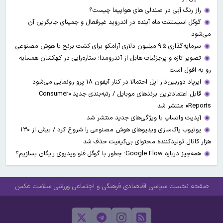
راز رنگ آبی در صندلی های هواپیما چیست؟
گوگل اسیستنت ماه آینده در اندروید غیرفعال و جمینای جایگزین آن
می‌شود
سرمایه‌گذاری ۹.۵ میلیون دلاری آرامکو برای کشت برنج با هوش مصنوعی
تصویر تازه و پرجزئیات هابل از آندرومدا؛ ستاره‌زایی در کهکشان همسایه
رو به افول است
ایرپاد دوربین‌دار اپل احتمالا در کنار آیفون ۱۸ پرو رونمایی می‌شود
قابل اعتمادترین برندهای موبایل / رتبه‌بندی جدید «Consumer
Reports» منتشر شد
آپدیت‌ واتساپ با ویژگی‌های جدید منتشر شد
یوتیوب پاک‌سازی ویدیو‌های هوش مصنوعی را شروع کرد / بیش از ۱۳۰
هزار کانال تولیدکننده محتوای بی‌کیفیت حذف شد
همه‌چیز درباره Google Flow؛ چطور با گوگل فلو ویدیوی رایگان بسازیم؟
صفحه نخست
سیاسی
اقتصادی
فرهنگی و اجتماعی
ورزشی
سلامت
عکس