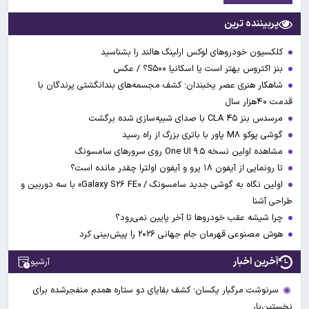
پربیننده ترین
کلکسیون خودروهای لوکس ارلینگ هالند را بشناسید
بنز اکتروس بهتر است یا اسکانیا S۵۰۰؟ / عکس
شاهکار هنری عصر یخبندان؛ کشف مجسمه‌های بندانگشتی‌ پرندگان با
قدمت ۴۰هزار سال
مرسدس بنز CLA ۴۵ با صدای شبیه‌سازی شده برگشت
گوشی پوکو M۸ پاور با باتری بزرگ از راه رسید
مشاهده اولین نسخه One UI ۹.۵ روی سرورهای سامسونگ
تا رونمایی از آیفون ۱۸ پرو و آیفون اولترا چقدر مانده است؟
اولین نگاه به گوشی جدید سامسونگ / «Galaxy S۲۶ FE» با سه دوربین و
طراحی آشنا
چرا شیشه عقب خودروها تا آخر پایین نمی‌رود؟
هوش مصنوعی قهرمان جام جهانی ۲۰۲۶ را پیش‌بینی کرد
آخرین اخبار
آرشیو
سرنوشت مرگبار یکسان؛ کشف بقایای دو ستاره همدم منفجرشده برای
نخستین‌بار