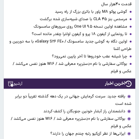
قدمت ۴۰هزار سال
گوشی پوکو M۸ پاور با باتری بزرگ از راه رسید
مرسدس بنز CLA ۴۵ با صدای شبیه‌سازی شده برگشت
مشاهده اولین نسخه One UI ۹.۵ روی سرورهای سامسونگ
تا رونمایی از آیفون ۱۸ پرو و آیفون اولترا چقدر مانده است؟
اولین نگاه به گوشی جدید سامسونگ / «Galaxy S۲۶ FE» با سه دوربین و
طراحی آشنا
چرا شیشه عقب خودروها تا آخر پایین نمی‌رود؟
بوگاتی سفارشی با نام «دِستِریِر» معرفی شد / W۱۶ هنوز نفس می‌کشد /
عکس و فیلم
آخرین اخبار
آرشیو
یافته جدید: سرعت گرمایش جهانی در یک دهه گذشته تقریباً دو برابر
شده است
دانشمندان راز آبشار خونین جنوبگان را کشف کردند
بوگاتی سفارشی با نام «دِستِریِر» معرفی شد / W۱۶ هنوز نفس می‌کشد /
عکس و فیلم
ایرانی‌ها از نظر آی‌کیو رتبه چندم جهان را دارند؟