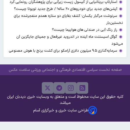
استارتاپ بریتانیایی از کپسول زیست زیرآبی برای پژوهشگران رونمایی کرد
آپشن‌های جدید برای خودروهای ۲۰ ساله! / طرح جدید تویوتا چیست؟
سرنوشت مرگبار یکسان؛ کشف بقایای دو ستاره همدم منفجرشده برای
نخستین‌بار
راز رنگ آبی در صندلی های هواپیما چیست؟
گوگل اسیستنت ماه آینده در اندروید غیرفعال و جمینای جایگزین آن
می‌شود
سرمایه‌گذاری ۹.۵ میلیون دلاری آرامکو برای کشت برنج با هوش مصنوعی
صفحه نخست
سیاسی
اقتصادی
فرهنگی و اجتماعی
ورزشی
سلامت
عکس
کلیه حقوق این سایت محفوظ است و متعلق به وبسایت خبری دیدبان ایران
میباشد
طراحی سایت خبری و خبرگزاری آسام