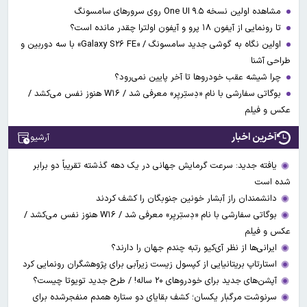
مشاهده اولین نسخه One UI ۹.۵ روی سرورهای سامسونگ
تا رونمایی از آیفون ۱۸ پرو و آیفون اولترا چقدر مانده است؟
اولین نگاه به گوشی جدید سامسونگ / «Galaxy S۲۶ FE» با سه دوربین و
طراحی آشنا
چرا شیشه عقب خودروها تا آخر پایین نمی‌رود؟
بوگاتی سفارشی با نام «دِستِریِر» معرفی شد / W۱۶ هنوز نفس می‌کشد /
عکس و فیلم
آخرین اخبار
آرشیو
یافته جدید: سرعت گرمایش جهانی در یک دهه گذشته تقریباً دو برابر
شده است
دانشمندان راز آبشار خونین جنوبگان را کشف کردند
بوگاتی سفارشی با نام «دِستِریِر» معرفی شد / W۱۶ هنوز نفس می‌کشد /
عکس و فیلم
ایرانی‌ها از نظر آی‌کیو رتبه چندم جهان را دارند؟
استارتاپ بریتانیایی از کپسول زیست زیرآبی برای پژوهشگران رونمایی کرد
آپشن‌های جدید برای خودروهای ۲۰ ساله! / طرح جدید تویوتا چیست؟
سرنوشت مرگبار یکسان؛ کشف بقایای دو ستاره همدم منفجرشده برای