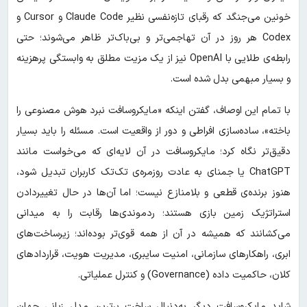
خونین می‌جنگد که رقبای تازه‌نفسی نظیر Claude Code و Cursor و
Codex هر روز در آن تهاجمی‌تر و بی‌باک‌تر ظاهر می‌شوند؛ حتی
رابطه‌ی طلایی با OpenAI نیز از یک مزیت مطلق به وابستگی پرهزینه
و بسیار مبهمی بدل شده است.
با تمام این اوصاف، گفتن اینکه «مایکروسافت نبرد هوش مصنوعی را
باخته»، ساده‌سازی افراطی و دور از واقعیت است. مسئله را باید بسیار
دقیق‌تر نگاه کرد؛ مایکروسافت در آن لایه‌ای که می‌خواست مانند
ChatGPT یا جمنای به عادت روزمره‌ی تک‌تک کاربران تبدیل شود،
هنوز برنده‌ی قطعی و بلامنازع نیست؛ اما آن‌ها در حال تغییردادن
استراتژیک زمین بازی هستند؛ ردموندی‌ها رقابت را به میدانی
می‌کشانند که همیشه در آن از همه قوی‌تر بوده‌اند؛ زیرساخت‌های
ابری، راهکارهای سازمانی، امنیت سایبری، مدیریت هویت، قراردادهای
کلان، حاکمیت داده (Governance) و کنترل عملیاتی.
شاید مایکروسافت دیگر به‌دنبال ساخت برترین مدل زبانی جهان