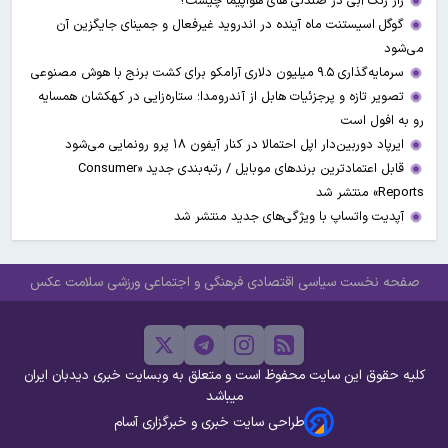
راز رنگ آبی در صندلی های هواپیما چیست؟
گوگل اسیستنت ماه آینده در اندروید غیرفعال و جمینای جایگزین آن
می‌شود
سرمایه‌گذاری ۹.۵ میلیون دلاری آرامکو برای کشت برنج با هوش مصنوعی
تصویر تازه و پرجزئیات هابل از آندرومدا؛ ستاره‌زایی در کهکشان همسایه
رو به افول است
ایرپاد دوربین‌دار اپل احتمالا در کنار آیفون ۱۸ پرو رونمایی می‌شود
قابل اعتمادترین برندهای موبایل / رتبه‌بندی جدید «Consumer
Reports» منتشر شد
آپدیت‌ واتساپ با ویژگی‌های جدید منتشر شد
صفحه نخست
سیاسی
اقتصادی
فرهنگی و اجتماعی
ورزشی
سلامت
عکس
کلیه حقوق این سایت محفوظ است و متعلق به وبسایت خبری دیدبان ایران
میباشد
طراحی سایت خبری و خبرگزاری آسام