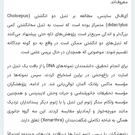
معروف‌اند.
آی‌اف‌ال ساینس، مطالعه بر تنبل دو انگشتی (Choloepus
didactylus) متمرکز بوده است که نسبت به تنبل سه‌انگشتی کمی
بزرگ‌تر و اندکی سریع‌تر است. پژوهش‌های تازه حتی پیشنهاد می‌کنند
که تنبل‌های دو انگشتی ممکن است در واقع به دو گونه جداگانه
تقسیم شوند؛ موضوعی که همچنان در حال بررسی علمی است.
برای انجام تحقیق، دانشمندان نمونه‌های DNA را از بافت یک تنبل در
اسارت در باغ‌وحشی در برلین استخراج کردند. سپس نمونه‌ها در
مؤسسه ماکس پلانک آلمان توالی‌یابی شد. در ادامه، پژوهشگران
مؤسسه تحقیقات جانورشناسی و حیات وحش لایبنیتس و همچنین
مؤسسه ولکام سنگر ژنوم این تنبل را با ژنوم دیگر پستانداران نزدیک
مانند مورچه‌خوار و آرمادیلو مقایسه کردند. این سه گروه جانوری
همگی به شاخه تکاملی شگفت‌بندان (Xenarthra) تعلق دارند.
پژوهشگران با بررسی ژنوم تنبل‌ها دریافتند «ژن‌های جهنده» احتمالاً