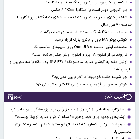
کلکسیون خودروهای لوکس ارلینگ هالند را بشناسید
بنز اکتروس بهتر است یا اسکانیا S۵۰۰؟ / عکس
شاهکار هنری عصر یخبندان؛ کشف مجسمه‌های بندانگشتی‌ پرندگان با
قدمت ۴۰هزار سال
مرسدس بنز CLA ۴۵ با صدای شبیه‌سازی شده برگشت
گوشی پوکو M۸ پاور با باتری بزرگ از راه رسید
مشاهده اولین نسخه One UI ۹.۵ روی سرورهای سامسونگ
تا رونمایی از آیفون ۱۸ پرو و آیفون اولترا چقدر مانده است؟
اولین نگاه به گوشی جدید سامسونگ / «Galaxy S۲۶ FE» با سه دوربین و
طراحی آشنا
چرا شیشه عقب خودروها تا آخر پایین نمی‌رود؟
هوش مصنوعی قهرمان جام جهانی ۲۰۲۶ را پیش‌بینی کرد
آخرین اخبار
آرشیو
استارتاپ بریتانیایی از کپسول زیست زیرآبی برای پژوهشگران رونمایی کرد
آپشن‌های جدید برای خودروهای ۲۰ ساله! / طرح جدید تویوتا چیست؟
سرنوشت مرگبار یکسان؛ کشف بقایای دو ستاره همدم منفجرشده برای
نخستین‌بار