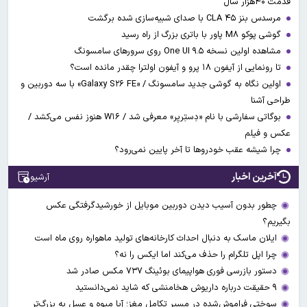
قدمت ۴۰هزار سال
مرسدس بنز CLA ۴۵ با صدای شبیه‌سازی شده برگشت
گوشی پوکو M۸ پاور با باتری بزرگ از راه رسید
مشاهده اولین نسخه One UI ۹.۵ روی سرورهای سامسونگ
تا رونمایی از آیفون ۱۸ پرو و آیفون اولترا چقدر مانده است؟
اولین نگاه به گوشی جدید سامسونگ / «Galaxy S۲۶ FE» با سه دوربین و
طراحی آشنا
بوگاتی سفارشی با نام «دِستِریِر» معرفی شد / W۱۶ هنوز نفس می‌کشد /
عکس و فیلم
چرا شیشه عقب خودروها تا آخر پایین نمی‌رود؟
آخرین اخبار
آرشیو
چطور بدون آسیب دیدن دوربین موبایل از خورشیدگرفتگی عکس
بگیریم؟
ایلان ماسک به دنبال احداث کارخانه‌های تولید ماهواره روی ماه است
چرا اپل تلگرام را حذف می‌کند اما ایکس را نه؟
دستور بازرسی فوری هواپیمای بوئینگ ۷۳۷ مکس صادر شد
۹ حقیقت درباره داریوش هخامنشی که شاید نمی‌دانستید
سوختی فراموش‌شده در مسیر تکامل مغز؛ آیا میوه و عسل به بزرگ‌تر