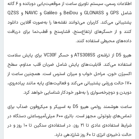
اطلاعات رسمی، سیستم ناوبری ساعت از موقعیت‌یابی دو‌بانده و ۶ گانه
شامل GPS و GLONASS و BeiDou و Galileo و NAVIC و QZSS
پشتیبانی می‌کند. کاربران می‌توانند نقشه‌ها را به‌صورت آفلاین دانلود
کنند و از حسگرهای ارتفاع‌سنج، فشارسنج و قطب‌نما برای دریافت
داده‌های محیطی استفاده کنند.
هیرو D5 از تراشه‌ی ATS3085S و حسگر VC30F برای پایش سلامت
استفاده می‌کند. قابلیت‌های پایش شامل ضربان قلب مداوم، سطح
اکسیژن خون، مراحل خواب و میزان استرس است. همچنین ساعت از
۱۷۰ حالت ورزشی پشتیبانی می‌کند و فعالیت‌های پایه مانند پیاده‌روی،
دویدن و دوچرخه‌سواری را به‌طور خودکار شناسایی خواهد کرد.
ساعت هوشمند رولمی هیرو D5 به اسپیکر و میکروفون ضدآب برای
تماس‌های بلوتوثی مجهز است. باتری ۶۰۰ میلی‌آمپر‌ساعتی دستگاه در
شرایط استفاده‌ی عادی تا ۲۱ روز، در استفاده‌ی سنگین تا ۱۰ روز و در
حالت ذخیره‌ی انرژی تا ۶۰ روز شارژدهی دارد.