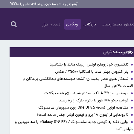
آرشیو
تبلیغات
جستجوی پیشرفته
تماس با ما
RSS
یدبان محیط زیست
بازرگانی
وبگردی
دیدبان بازار
پربیننده ترین
کلکسیون خودروهای لوکس ارلینگ هالند را بشناسید
بنز اکتروس بهتر است یا اسکانیا S۵۰۰؟ / عکس
شاهکار هنری عصر یخبندان؛ کشف مجسمه‌های بندانگشتی‌ پرندگان با
قدمت ۴۰هزار سال
مرسدس بنز CLA ۴۵ با صدای شبیه‌سازی شده برگشت
گوشی پوکو M۸ پاور با باتری بزرگ از راه رسید
مشاهده اولین نسخه One UI ۹.۵ روی سرورهای سامسونگ
تا رونمایی از آیفون ۱۸ پرو و آیفون اولترا چقدر مانده است؟
اولین نگاه به گوشی جدید سامسونگ / «Galaxy S۲۶ FE» با سه دوربین و
طراحی آشنا