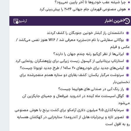
چرا شیشه عقب خودروها تا آخر پایین نمی‌رود؟
هوش مصنوعی قهرمان جام جهانی ۲۰۲۶ را پیش‌بینی کرد
آخرین اخبار
آرشیو
دانشمندان راز آبشار خونین جنوبگان را کشف کردند
بوگاتی سفارشی با نام «دِستِریِر» معرفی شد / W۱۶ هنوز نفس می‌کشد /
عکس و فیلم
ایرانی‌ها از نظر آی‌کیو رتبه چندم جهان را دارند؟
استارتاپ بریتانیایی از کپسول زیست زیرآبی برای پژوهشگران رونمایی کرد
آپشن‌های جدید برای خودروهای ۲۰ ساله! / طرح جدید تویوتا چیست؟
سرنوشت مرگبار یکسان؛ کشف بقایای دو ستاره همدم منفجرشده برای
نخستین‌بار
راز رنگ آبی در صندلی های هواپیما چیست؟
گوگل اسیستنت ماه آینده در اندروید غیرفعال و جمینای جایگزین آن
می‌شود
سرمایه‌گذاری ۹.۵ میلیون دلاری آرامکو برای کشت برنج با هوش مصنوعی
تصویر تازه و پرجزئیات هابل از آندرومدا؛ ستاره‌زایی در کهکشان همسایه
رو به افول است