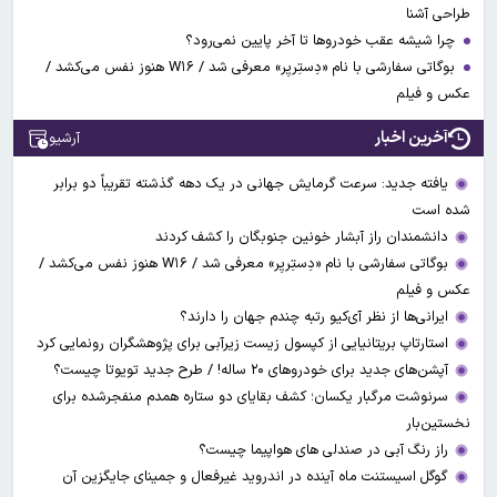
طراحی آشنا
چرا شیشه عقب خودروها تا آخر پایین نمی‌رود؟
بوگاتی سفارشی با نام «دِستِریِر» معرفی شد / W۱۶ هنوز نفس می‌کشد /
عکس و فیلم
آخرین اخبار
آرشیو
یافته جدید: سرعت گرمایش جهانی در یک دهه گذشته تقریباً دو برابر
شده است
دانشمندان راز آبشار خونین جنوبگان را کشف کردند
بوگاتی سفارشی با نام «دِستِریِر» معرفی شد / W۱۶ هنوز نفس می‌کشد /
عکس و فیلم
ایرانی‌ها از نظر آی‌کیو رتبه چندم جهان را دارند؟
استارتاپ بریتانیایی از کپسول زیست زیرآبی برای پژوهشگران رونمایی کرد
آپشن‌های جدید برای خودروهای ۲۰ ساله! / طرح جدید تویوتا چیست؟
سرنوشت مرگبار یکسان؛ کشف بقایای دو ستاره همدم منفجرشده برای
نخستین‌بار
راز رنگ آبی در صندلی های هواپیما چیست؟
گوگل اسیستنت ماه آینده در اندروید غیرفعال و جمینای جایگزین آن