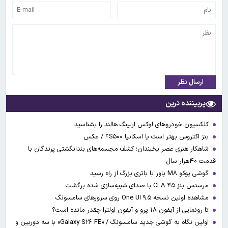
ارسال نظر
پربیننده ترین
کلکسیون خودروهای لوکس ارلینگ هالند را بشناسید
بنز اکتروس بهتر است یا اسکانیا S۵۰۰؟ / عکس
شاهکار هنری عصر یخبندان؛ کشف مجسمه‌های بندانگشتی‌ پرندگان با
قدمت ۴۰هزار سال
گوشی پوکو M۸ پاور با باتری بزرگ از راه رسید
مرسدس بنز CLA ۴۵ با صدای شبیه‌سازی شده برگشت
مشاهده اولین نسخه One UI ۹.۵ روی سرورهای سامسونگ
تا رونمایی از آیفون ۱۸ پرو و آیفون اولترا چقدر مانده است؟
اولین نگاه به گوشی جدید سامسونگ / «Galaxy S۲۶ FE» با سه دوربین و