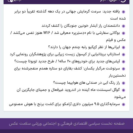
یافته جدید: سرعت گرمایش جهانی در یک دهه گذشته تقریباً دو برابر
شده است
دانشمندان راز آبشار خونین جنوبگان را کشف کردند
بوگاتی سفارشی با نام «دِستِریِر» معرفی شد / W۱۶ هنوز نفس می‌کشد /
عکس و فیلم
ایرانی‌ها از نظر آی‌کیو رتبه چندم جهان را دارند؟
استارتاپ بریتانیایی از کپسول زیست زیرآبی برای پژوهشگران رونمایی کرد
آپشن‌های جدید برای خودروهای ۲۰ ساله! / طرح جدید تویوتا چیست؟
سرنوشت مرگبار یکسان؛ کشف بقایای دو ستاره همدم منفجرشده برای
نخستین‌بار
راز رنگ آبی در صندلی های هواپیما چیست؟
گوگل اسیستنت ماه آینده در اندروید غیرفعال و جمینای جایگزین آن
می‌شود
سرمایه‌گذاری ۹.۵ میلیون دلاری آرامکو برای کشت برنج با هوش مصنوعی
صفحه نخست
سیاسی
اقتصادی
فرهنگی و اجتماعی
ورزشی
سلامت
عکس