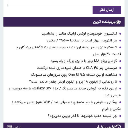
ارسال نظر
پربیننده ترین
کلکسیون خودروهای لوکس ارلینگ هالند را بشناسید
بنز اکتروس بهتر است یا اسکانیا S۵۰۰؟ / عکس
شاهکار هنری عصر یخبندان؛ کشف مجسمه‌های بندانگشتی‌ پرندگان با
قدمت ۴۰هزار سال
گوشی پوکو M۸ پاور با باتری بزرگ از راه رسید
مرسدس بنز CLA ۴۵ با صدای شبیه‌سازی شده برگشت
مشاهده اولین نسخه One UI ۹.۵ روی سرورهای سامسونگ
تا رونمایی از آیفون ۱۸ پرو و آیفون اولترا چقدر مانده است؟
اولین نگاه به گوشی جدید سامسونگ / «Galaxy S۲۶ FE» با سه دوربین و
طراحی آشنا
بوگاتی سفارشی با نام «دِستِریِر» معرفی شد / W۱۶ هنوز نفس می‌کشد /
عکس و فیلم
چرا شیشه عقب خودروها تا آخر پایین نمی‌رود؟
آخرین اخبار
آرشیو