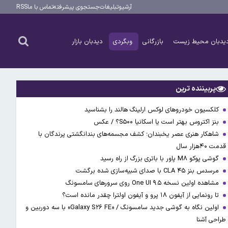
آرشیو
تبلیغات
جستجوی پیشرفته
تماس با ما
RSS
یدبان محیط زیست
بازرگانی
وبگردی
دیدبان بازار
پربیننده ترین
کلکسیون خودروهای لوکس ارلینگ هالند را بشناسید
بنز اکتروس بهتر است یا اسکانیا S۵۰۰؟ / عکس
شاهکار هنری عصر یخبندان؛ کشف مجسمه‌های بندانگشتی‌ پرندگان با
قدمت ۴۰هزار سال
گوشی پوکو M۸ پاور با باتری بزرگ از راه رسید
مرسدس بنز CLA ۴۵ با صدای شبیه‌سازی شده برگشت
مشاهده اولین نسخه One UI ۹.۵ روی سرورهای سامسونگ
تا رونمایی از آیفون ۱۸ پرو و آیفون اولترا چقدر مانده است؟
اولین نگاه به گوشی جدید سامسونگ / «Galaxy S۲۶ FE» با سه دوربین و
طراحی آشنا