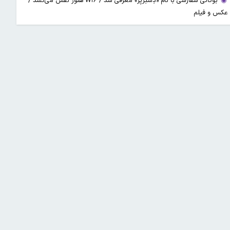
بوگاتی سفارشی با نام «دِستِریِر» معرفی شد / W۱۶ هنوز نفس می‌کشد /
عکس و فیلم