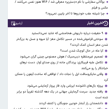
بوگاتی سفارشی با نام «دِستِریِر» معرفی شد / W۱۶ هنوز نفس می‌کشد /
عکس و فیلم
چرا شیشه عقب خودروها تا آخر پایین نمی‌رود؟
آخرین اخبار
آرشیو
۹ حقیقت درباره داریوش هخامنشی که شاید نمی‌دانستید
سوختی فراموش‌شده در مسیر تکامل مغز؛ آیا میوه و عسل به بزرگ‌تر
شدن مغز انسان کمک کردند؟
آیا ماه در حال کوچک شدن است؟
تصمیم غیرمنتظره دیپ‌سیک / هوش مصنوعی چینی گران می‌شود
تکامل علیه فریبکاری؛ پرندگان ماده از روی صدای آواز، دست نرهای
خیانتکار را رو می‌کنند
وقتی مایکروسافت اپل را نجات داد / توافقی که ساخت آیفون را ممکن
کرد
پروژه بال‌های تاشونده ایرباس وارد فاز پرواز آزمایشی می‌شود
یافته جدید: سرعت گرمایش جهانی در یک دهه گذشته تقریباً دو برابر
شده است
دانشمندان راز آبشار خونین جنوبگان را کشف کردند