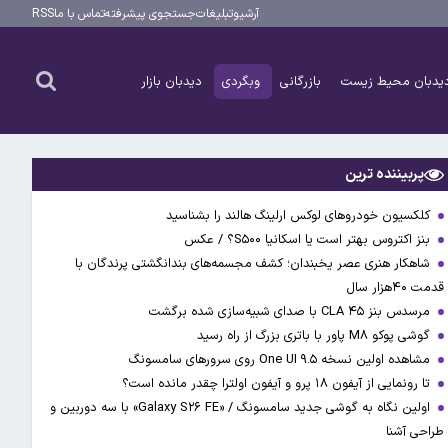
آرشیو
تبلیغات
جستجوی پیشرفته
تماس با ما
RSS
یدبان محیط زیست
بازرگانی
وبگردی
دیدبان بازار
پربیننده ترین
کلکسیون خودروهای لوکس ارلینگ هالند را بشناسید
بنز اکتروس بهتر است یا اسکانیا S۵۰۰؟ / عکس
شاهکار هنری عصر یخبندان؛ کشف مجسمه‌های بندانگشتی‌ پرندگان با
قدمت ۴۰هزار سال
مرسدس بنز CLA ۴۵ با صدای شبیه‌سازی شده برگشت
گوشی پوکو M۸ پاور با باتری بزرگ از راه رسید
مشاهده اولین نسخه One UI ۹.۵ روی سرورهای سامسونگ
تا رونمایی از آیفون ۱۸ پرو و آیفون اولترا چقدر مانده است؟
اولین نگاه به گوشی جدید سامسونگ / «Galaxy S۲۶ FE» با سه دوربین و
طراحی آشنا