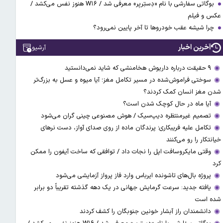
بوگاتی سفارشی با نام «دِستِریِر» معرفی شد / W۱۶ هنوز نفس می‌کشد /
عکس و فیلم
چرا شیشه عقب خودروها تا آخر پایین نمی‌رود؟
آخرین اخبار
آرشیو
۹ حقیقت درباره داریوش هخامنشی که شاید نمی‌دانستید
سوختی فراموش‌شده در مسیر تکامل مغز؛ آیا میوه و عسل به بزرگ‌تر
شدن مغز انسان کمک کردند؟
آیا ماه در حال کوچک شدن است؟
تصمیم غیرمنتظره دیپ‌سیک / هوش مصنوعی چینی گران می‌شود
تکامل علیه فریبکاری؛ پرندگان ماده از روی صدای آواز، دست نرهای
خیانتکار را رو می‌کنند
وقتی مایکروسافت اپل را نجات داد / توافقی که ساخت آیفون را ممکن
کرد
پروژه بال‌های تاشونده ایرباس وارد فاز پرواز آزمایشی می‌شود
یافته جدید: سرعت گرمایش جهانی در یک دهه گذشته تقریباً دو برابر
شده است
دانشمندان راز آبشار خونین جنوبگان را کشف کردند