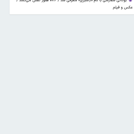
بوگاتی سفارشی با نام «دِستِریِر» معرفی شد / W۱۶ هنوز نفس می‌کشد /
عکس و فیلم