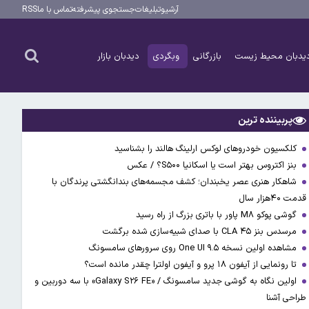
آرشیو
تبلیغات
جستجوی پیشرفته
تماس با ما
RSS
یدبان محیط زیست
بازرگانی
وبگردی
دیدبان بازار
پربیننده ترین
کلکسیون خودروهای لوکس ارلینگ هالند را بشناسید
بنز اکتروس بهتر است یا اسکانیا S۵۰۰؟ / عکس
شاهکار هنری عصر یخبندان؛ کشف مجسمه‌های بندانگشتی‌ پرندگان با
قدمت ۴۰هزار سال
گوشی پوکو M۸ پاور با باتری بزرگ از راه رسید
مرسدس بنز CLA ۴۵ با صدای شبیه‌سازی شده برگشت
مشاهده اولین نسخه One UI ۹.۵ روی سرورهای سامسونگ
تا رونمایی از آیفون ۱۸ پرو و آیفون اولترا چقدر مانده است؟
اولین نگاه به گوشی جدید سامسونگ / «Galaxy S۲۶ FE» با سه دوربین و
طراحی آشنا