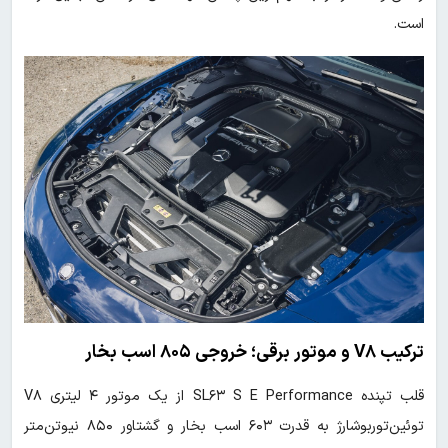
است.
ترکیب V۸ و موتور برقی؛ خروجی ۸۰۵ اسب بخار
قلب تپنده SL۶۳ S E Performance از یک موتور ۴ لیتری V۸
توئین‌توربوشارژ به قدرت ۶۰۳ اسب بخار و گشتاور ۸۵۰ نیوتن‌متر