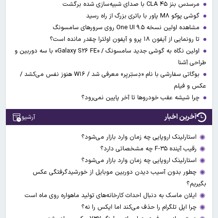
مرسدس بنز CLA ۴۵ با صدای شبیه‌سازی شده برگشت
گوشی پوکو M۸ پاور با باتری بزرگ از راه رسید
مشاهده اولین نسخه One UI ۹.۵ روی سرورهای سامسونگ
تا رونمایی از آیفون ۱۸ پرو و آیفون اولترا چقدر مانده است؟
اولین نگاه به گوشی جدید سامسونگ / «Galaxy S۲۶ FE» با سه دوربین و
طراحی آشنا
بوگاتی سفارشی با نام «دِستِریِر» معرفی شد / W۱۶ هنوز نفس می‌کشد /
عکس و فیلم
چرا شیشه عقب خودروها تا آخر پایین نمی‌رود؟
آخرین اخبار
آرشیو
استارلینک اروپایی چه زمان وارد بازار می‌شود؟
رقیب آینده F-۳۵ چه مشخصاتی دارد؟
استارلینک اروپایی چه زمان وارد بازار می‌شود؟
چطور بدون آسیب دیدن دوربین موبایل از خورشیدگرفتگی عکس
بگیریم؟
ایلان ماسک به دنبال احداث کارخانه‌های تولید ماهواره روی ماه است
چرا اپل تلگرام را حذف می‌کند اما ایکس را نه؟