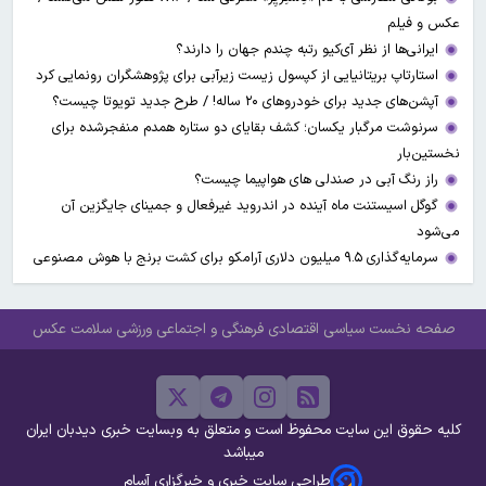
عکس و فیلم
ایرانی‌ها از نظر آی‌کیو رتبه چندم جهان را دارند؟
استارتاپ بریتانیایی از کپسول زیست زیرآبی برای پژوهشگران رونمایی کرد
آپشن‌های جدید برای خودروهای ۲۰ ساله! / طرح جدید تویوتا چیست؟
سرنوشت مرگبار یکسان؛ کشف بقایای دو ستاره همدم منفجرشده برای
نخستین‌بار
راز رنگ آبی در صندلی های هواپیما چیست؟
گوگل اسیستنت ماه آینده در اندروید غیرفعال و جمینای جایگزین آن
می‌شود
سرمایه‌گذاری ۹.۵ میلیون دلاری آرامکو برای کشت برنج با هوش مصنوعی
صفحه نخست
سیاسی
اقتصادی
فرهنگی و اجتماعی
ورزشی
سلامت
عکس
کلیه حقوق این سایت محفوظ است و متعلق به وبسایت خبری دیدبان ایران
میباشد
طراحی سایت خبری و خبرگزاری آسام