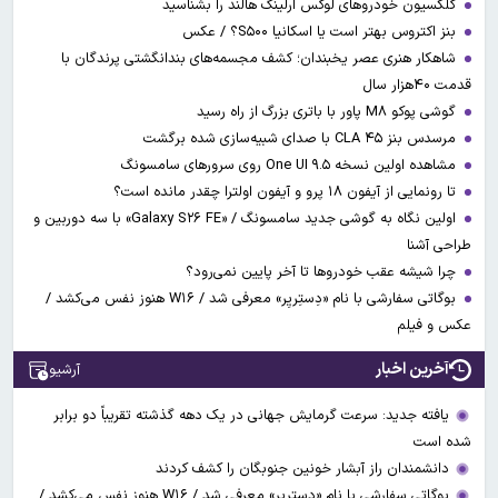
کلکسیون خودروهای لوکس ارلینگ هالند را بشناسید
بنز اکتروس بهتر است یا اسکانیا S۵۰۰؟ / عکس
شاهکار هنری عصر یخبندان؛ کشف مجسمه‌های بندانگشتی‌ پرندگان با
قدمت ۴۰هزار سال
گوشی پوکو M۸ پاور با باتری بزرگ از راه رسید
مرسدس بنز CLA ۴۵ با صدای شبیه‌سازی شده برگشت
مشاهده اولین نسخه One UI ۹.۵ روی سرورهای سامسونگ
تا رونمایی از آیفون ۱۸ پرو و آیفون اولترا چقدر مانده است؟
اولین نگاه به گوشی جدید سامسونگ / «Galaxy S۲۶ FE» با سه دوربین و
طراحی آشنا
چرا شیشه عقب خودروها تا آخر پایین نمی‌رود؟
بوگاتی سفارشی با نام «دِستِریِر» معرفی شد / W۱۶ هنوز نفس می‌کشد /
عکس و فیلم
آخرین اخبار
آرشیو
یافته جدید: سرعت گرمایش جهانی در یک دهه گذشته تقریباً دو برابر
شده است
دانشمندان راز آبشار خونین جنوبگان را کشف کردند
بوگاتی سفارشی با نام «دِستِریِر» معرفی شد / W۱۶ هنوز نفس می‌کشد /