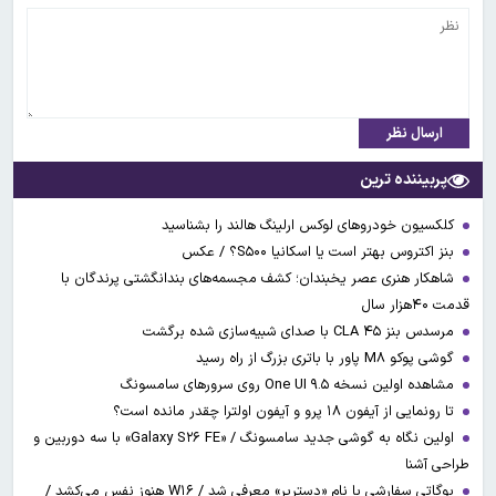
ارسال نظر
پربیننده ترین
کلکسیون خودروهای لوکس ارلینگ هالند را بشناسید
بنز اکتروس بهتر است یا اسکانیا S۵۰۰؟ / عکس
شاهکار هنری عصر یخبندان؛ کشف مجسمه‌های بندانگشتی‌ پرندگان با
قدمت ۴۰هزار سال
مرسدس بنز CLA ۴۵ با صدای شبیه‌سازی شده برگشت
گوشی پوکو M۸ پاور با باتری بزرگ از راه رسید
مشاهده اولین نسخه One UI ۹.۵ روی سرورهای سامسونگ
تا رونمایی از آیفون ۱۸ پرو و آیفون اولترا چقدر مانده است؟
اولین نگاه به گوشی جدید سامسونگ / «Galaxy S۲۶ FE» با سه دوربین و
طراحی آشنا
بوگاتی سفارشی با نام «دِستِریِر» معرفی شد / W۱۶ هنوز نفس می‌کشد /