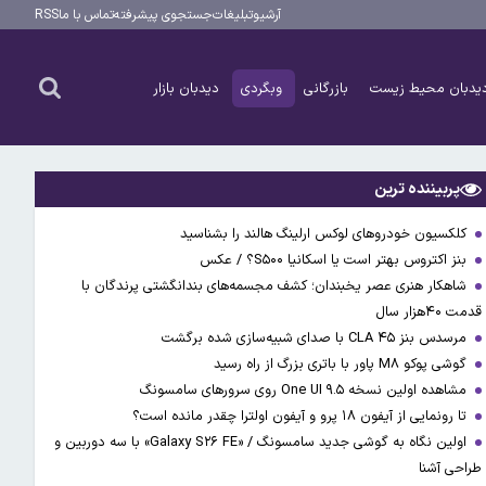
آرشیو
تبلیغات
جستجوی پیشرفته
تماس با ما
RSS
یدبان محیط زیست
بازرگانی
وبگردی
دیدبان بازار
پربیننده ترین
کلکسیون خودروهای لوکس ارلینگ هالند را بشناسید
بنز اکتروس بهتر است یا اسکانیا S۵۰۰؟ / عکس
شاهکار هنری عصر یخبندان؛ کشف مجسمه‌های بندانگشتی‌ پرندگان با
قدمت ۴۰هزار سال
مرسدس بنز CLA ۴۵ با صدای شبیه‌سازی شده برگشت
گوشی پوکو M۸ پاور با باتری بزرگ از راه رسید
مشاهده اولین نسخه One UI ۹.۵ روی سرورهای سامسونگ
تا رونمایی از آیفون ۱۸ پرو و آیفون اولترا چقدر مانده است؟
اولین نگاه به گوشی جدید سامسونگ / «Galaxy S۲۶ FE» با سه دوربین و
طراحی آشنا