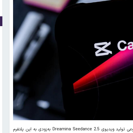
، شرکت کپ‌کات اعلام کرد هوش مصنوعی تولید ویدیوی Dreamina Seedance 2.5 به‌زودی به این پلتفرم