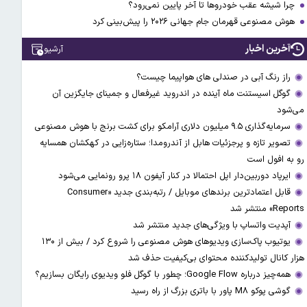
چرا شیشه عقب خودروها تا آخر پایین نمی‌رود؟
هوش مصنوعی قهرمان جام جهانی ۲۰۲۶ را پیش‌بینی کرد
آخرین اخبار
آرشیو
راز رنگ آبی در صندلی های هواپیما چیست؟
گوگل اسیستنت ماه آینده در اندروید غیرفعال و جمینای جایگزین آن
می‌شود
سرمایه‌گذاری ۹.۵ میلیون دلاری آرامکو برای کشت برنج با هوش مصنوعی
تصویر تازه و پرجزئیات هابل از آندرومدا؛ ستاره‌زایی در کهکشان همسایه
رو به افول است
ایرپاد دوربین‌دار اپل احتمالا در کنار آیفون ۱۸ پرو رونمایی می‌شود
قابل اعتمادترین برندهای موبایل / رتبه‌بندی جدید «Consumer
Reports» منتشر شد
آپدیت‌ واتساپ با ویژگی‌های جدید منتشر شد
یوتیوب پاک‌سازی ویدیو‌های هوش مصنوعی را شروع کرد / بیش از ۱۳۰
هزار کانال تولیدکننده محتوای بی‌کیفیت حذف شد
همه‌چیز درباره Google Flow؛ چطور با گوگل فلو ویدیوی رایگان بسازیم؟
گوشی پوکو M۸ پاور با باتری بزرگ از راه رسید