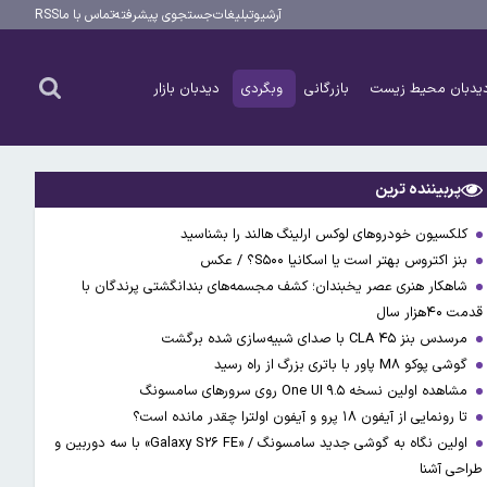
آرشیو
تبلیغات
جستجوی پیشرفته
تماس با ما
RSS
یدبان محیط زیست
بازرگانی
وبگردی
دیدبان بازار
پربیننده ترین
کلکسیون خودروهای لوکس ارلینگ هالند را بشناسید
بنز اکتروس بهتر است یا اسکانیا S۵۰۰؟ / عکس
شاهکار هنری عصر یخبندان؛ کشف مجسمه‌های بندانگشتی‌ پرندگان با
قدمت ۴۰هزار سال
مرسدس بنز CLA ۴۵ با صدای شبیه‌سازی شده برگشت
گوشی پوکو M۸ پاور با باتری بزرگ از راه رسید
مشاهده اولین نسخه One UI ۹.۵ روی سرورهای سامسونگ
تا رونمایی از آیفون ۱۸ پرو و آیفون اولترا چقدر مانده است؟
اولین نگاه به گوشی جدید سامسونگ / «Galaxy S۲۶ FE» با سه دوربین و
طراحی آشنا