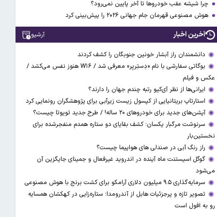
چرا شیشه عقب خودروها تا آخر پایین نمی‌رود؟
هوش مصنوعی قهرمان جام جهانی ۲۰۲۶ را پیش‌بینی کرد
آخرین اخبار
آرشیو
دانشمندان راز آبشار خونین جنوبگان را کشف کردند
بوگاتی سفارشی با نام «دِستِریِر» معرفی شد / W۱۶ هنوز نفس می‌کشد /
عکس و فیلم
ایرانی‌ها از نظر آی‌کیو رتبه چندم جهان را دارند؟
استارتاپ بریتانیایی از کپسول زیست زیرآبی برای پژوهشگران رونمایی کرد
آپشن‌های جدید برای خودروهای ۲۰ ساله! / طرح جدید تویوتا چیست؟
سرنوشت مرگبار یکسان؛ کشف بقایای دو ستاره همدم منفجرشده برای
نخستین‌بار
راز رنگ آبی در صندلی های هواپیما چیست؟
گوگل اسیستنت ماه آینده در اندروید غیرفعال و جمینای جایگزین آن
می‌شود
سرمایه‌گذاری ۹.۵ میلیون دلاری آرامکو برای کشت برنج با هوش مصنوعی
تصویر تازه و پرجزئیات هابل از آندرومدا؛ ستاره‌زایی در کهکشان همسایه
رو به افول است