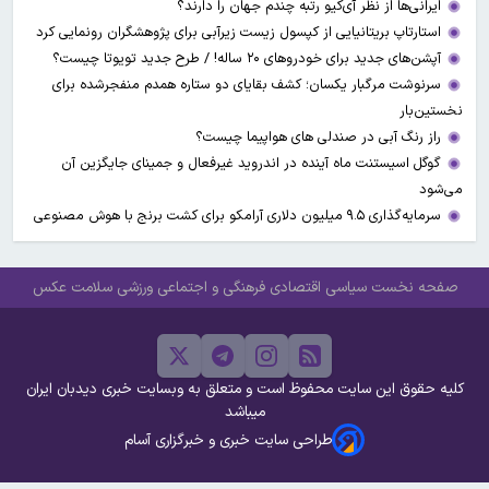
ایرانی‌ها از نظر آی‌کیو رتبه چندم جهان را دارند؟
استارتاپ بریتانیایی از کپسول زیست زیرآبی برای پژوهشگران رونمایی کرد
آپشن‌های جدید برای خودروهای ۲۰ ساله! / طرح جدید تویوتا چیست؟
سرنوشت مرگبار یکسان؛ کشف بقایای دو ستاره همدم منفجرشده برای
نخستین‌بار
راز رنگ آبی در صندلی های هواپیما چیست؟
گوگل اسیستنت ماه آینده در اندروید غیرفعال و جمینای جایگزین آن
می‌شود
سرمایه‌گذاری ۹.۵ میلیون دلاری آرامکو برای کشت برنج با هوش مصنوعی
صفحه نخست
سیاسی
اقتصادی
فرهنگی و اجتماعی
ورزشی
سلامت
عکس
کلیه حقوق این سایت محفوظ است و متعلق به وبسایت خبری دیدبان ایران
میباشد
طراحی سایت خبری و خبرگزاری آسام