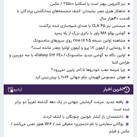
بنز اکتروس بهتر است یا اسکانیا S۵۰۰؟ / عکس
شاهکار هنری عصر یخبندان؛ کشف مجسمه‌های بندانگشتی‌ پرندگان با
قدمت ۴۰هزار سال
مرسدس بنز CLA ۴۵ با صدای شبیه‌سازی شده برگشت
گوشی پوکو M۸ پاور با باتری بزرگ از راه رسید
مشاهده اولین نسخه One UI ۹.۵ روی سرورهای سامسونگ
تا رونمایی از آیفون ۱۸ پرو و آیفون اولترا چقدر مانده است؟
اولین نگاه به گوشی جدید سامسونگ / «Galaxy S۲۶ FE» با سه دوربین و
طراحی آشنا
چرا شیشه عقب خودروها تا آخر پایین نمی‌رود؟
هوش مصنوعی قهرمان جام جهانی ۲۰۲۶ را پیش‌بینی کرد
آخرین اخبار
آرشیو
یافته جدید: سرعت گرمایش جهانی در یک دهه گذشته تقریباً دو برابر
شده است
دانشمندان راز آبشار خونین جنوبگان را کشف کردند
بوگاتی سفارشی با نام «دِستِریِر» معرفی شد / W۱۶ هنوز نفس می‌کشد /
عکس و فیلم