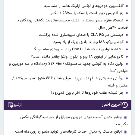
کلکسیون خودروهای لوکس ارلینگ هالند را بشناسید
بنز اکتروس بهتر است یا اسکانیا S۵۰۰؟ / عکس
شاهکار هنری عصر یخبندان؛ کشف مجسمه‌های بندانگشتی‌ پرندگان با
قدمت ۴۰هزار سال
مرسدس بنز CLA ۴۵ با صدای شبیه‌سازی شده برگشت
گوشی پوکو M۸ پاور با باتری بزرگ از راه رسید
مشاهده اولین نسخه One UI ۹.۵ روی سرورهای سامسونگ
تا رونمایی از آیفون ۱۸ پرو و آیفون اولترا چقدر مانده است؟
اولین نگاه به گوشی جدید سامسونگ / «Galaxy S۲۶ FE» با سه دوربین و
طراحی آشنا
بوگاتی سفارشی با نام «دِستِریِر» معرفی شد / W۱۶ هنوز نفس می‌کشد /
عکس و فیلم
چرا شیشه عقب خودروها تا آخر پایین نمی‌رود؟
آخرین اخبار
آرشیو
چطور بدون آسیب دیدن دوربین موبایل از خورشیدگرفتگی عکس
بگیریم؟
ایلان ماسک به دنبال احداث کارخانه‌های تولید ماهواره روی ماه است