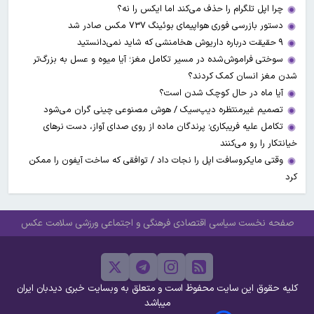
چرا اپل تلگرام را حذف می‌کند اما ایکس را نه؟
دستور بازرسی فوری هواپیمای بوئینگ ۷۳۷ مکس صادر شد
۹ حقیقت درباره داریوش هخامنشی که شاید نمی‌دانستید
سوختی فراموش‌شده در مسیر تکامل مغز؛ آیا میوه و عسل به بزرگ‌تر
شدن مغز انسان کمک کردند؟
آیا ماه در حال کوچک شدن است؟
تصمیم غیرمنتظره دیپ‌سیک / هوش مصنوعی چینی گران می‌شود
تکامل علیه فریبکاری؛ پرندگان ماده از روی صدای آواز، دست نرهای
خیانتکار را رو می‌کنند
وقتی مایکروسافت اپل را نجات داد / توافقی که ساخت آیفون را ممکن
کرد
صفحه نخست
سیاسی
اقتصادی
فرهنگی و اجتماعی
ورزشی
سلامت
عکس
کلیه حقوق این سایت محفوظ است و متعلق به وبسایت خبری دیدبان ایران
میباشد