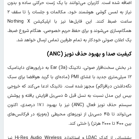
اضافه شده است. کاربران می‌توانند با یک ژست حرکتی ساده و بدون
نیاز به لمس گوشی هوشمند خود، مکالمات و جلسات را تا سقف ۲
ساعت ضبط کنند. این فایل‌ها نیز با اپلیکیشن Nothing X
همگام‌سازی می‌شوند و برای حفظ حریم خصوصی، هنگام شروع ضبط،
یک اعلان صوتی خودکار به تمام طرفین تماس ارسال خواهد شد.
کیفیت صدا و بهبود حذف نویز (ANC)
در بخش سخت‌افزار صوتی، ناتینگ Ear (3a) به درایورهای داینامیک
۱۲ میلی‌متری جدید با غشای PMI (ماده‌ای با گرید هوافضا برای سبک
نگه‌داشتن دیافراگم) مجهز شده است. ناتینگ ادعا می‌کند که خروجی
بیس این مدل نسبت به نسل قبل ۵ دسی‌بل افزایش یافته و پوشش
سیستم حذف نویز فعال (ANC) نیز با بهبود ۱۷.۱ درصدی، اکنون
می‌تواند تا ۴۵ دسی‌بل از نویزهای محیطی (به‌ویژه در فرکانس‌های
بین ۴۰۰ تا ۲۰۰۰ هرتز) را خنثی کند.
پشتیبانی از کدک LDAC و استاندارد Hi-Res Audio Wireless نیز