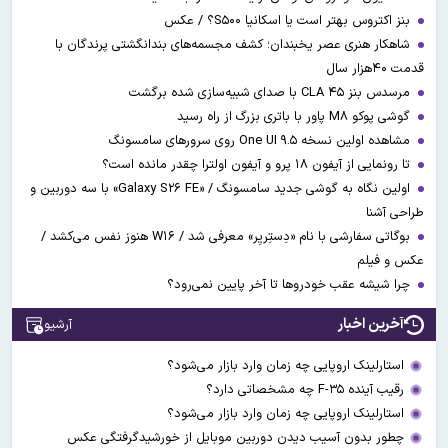
بنز اکتروس بهتر است یا اسکانیا S۵۰۰؟ / عکس
شاهکار هنری عصر یخبندان؛ کشف مجسمه‌های بندانگشتی‌ پرندگان با
قدمت ۴۰هزار سال
مرسدس بنز CLA ۴۵ با صدای شبیه‌سازی شده برگشت
گوشی پوکو M۸ پاور با باتری بزرگ از راه رسید
مشاهده اولین نسخه One UI ۹.۵ روی سرورهای سامسونگ
تا رونمایی از آیفون ۱۸ پرو و آیفون اولترا چقدر مانده است؟
اولین نگاه به گوشی جدید سامسونگ / «Galaxy S۲۶ FE» با سه دوربین و
طراحی آشنا
بوگاتی سفارشی با نام «دِستِریِر» معرفی شد / W۱۶ هنوز نفس می‌کشد /
عکس و فیلم
چرا شیشه عقب خودروها تا آخر پایین نمی‌رود؟
آخرین اخبار
آرشیو
استارلینک اروپایی چه زمان وارد بازار می‌شود؟
رقیب آینده F-۳۵ چه مشخصاتی دارد؟
استارلینک اروپایی چه زمان وارد بازار می‌شود؟
چطور بدون آسیب دیدن دوربین موبایل از خورشیدگرفتگی عکس