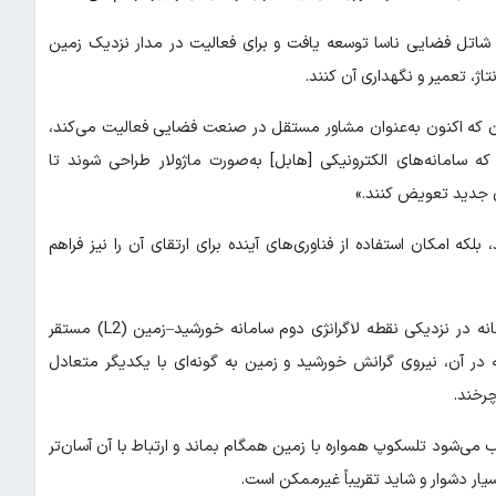
مه شاتل فضایی ناسا توسعه یافت و برای فعالیت در مدار نزدیک زمین
اژ، تعمیر و نگهداری آن کنند.
ان که اکنون به‌عنوان مشاور مستقل در صنعت فضایی فعالیت می‌کند،
که سامانه‌های الکترونیکی [هابل] به‌صورت ماژولار طراحی شوند تا
ای جدید تعویض کنند.»
که امکان استفاده از فناوری‌های آینده برای ارتقای آن را نیز فراهم
اما HWO قرار نیست به اندازه هابل به زمین نزدیک باشد. این رصدخانه در نزدیکی نقطه لاگرانژی دوم سامانه خورشید–زمین (L2) مستقر
یون کیلومتری از زمین که در آن، نیروی گرانش خورشید و زمین به گونه‌ای با یکدیگر متعادل
چرخند.
رد، موجب می‌شود تلسکوپ همواره با زمین همگام بماند و ارتباط با آن آسان‌تر
سیار دشوار و شاید تقریباً غیرممکن است.