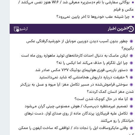
بوگاتی سفارشی با نام «دِستِریِر» معرفی شد / W۱۶ هنوز نفس می‌کشد /
عکس و فیلم
چرا شیشه عقب خودروها تا آخر پایین نمی‌رود؟
آخرین اخبار
آرشیو
چطور بدون آسیب دیدن دوربین موبایل از خورشیدگرفتگی عکس
بگیریم؟
ایلان ماسک به دنبال احداث کارخانه‌های تولید ماهواره روی ماه است
چرا اپل تلگرام را حذف می‌کند اما ایکس را نه؟
دستور بازرسی فوری هواپیمای بوئینگ ۷۳۷ مکس صادر شد
۹ حقیقت درباره داریوش هخامنشی که شاید نمی‌دانستید
سوختی فراموش‌شده در مسیر تکامل مغز؛ آیا میوه و عسل به بزرگ‌تر
شدن مغز انسان کمک کردند؟
آیا ماه در حال کوچک شدن است؟
تصمیم غیرمنتظره دیپ‌سیک / هوش مصنوعی چینی گران می‌شود
تکامل علیه فریبکاری؛ پرندگان ماده از روی صدای آواز، دست نرهای
خیانتکار را رو می‌کنند
وقتی مایکروسافت اپل را نجات داد / توافقی که ساخت آیفون را ممکن