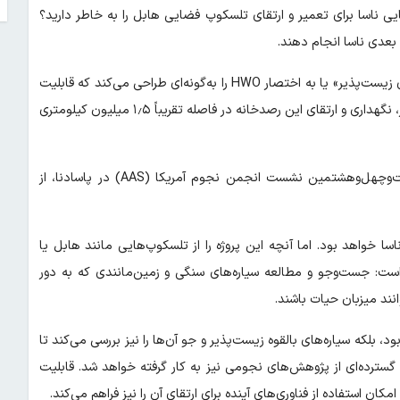
ی ناسا برای تعمیر و ارتقای تلسکوپ فضایی هابل را به خاطر دارید؟
 بعدی ناسا انجام دهند.
ناسا از هم‌اکنون تلسکوپ پرچمدار بعدی‌اش با نام «رصدخانه جهان‌های زیست‌پذیر» یا به اختصار HWO را به‌گونه‌ای طراحی می‌کند که قابلیت
سرویس‌دهی در فضا داشته باشد؛ یعنی باید راهکاری پیدا شود تا تعمیر، نگهداری و ارتقای این رصدخانه در فاصله تقریباً ۱٫۵ میلیون کیلومتری
شان دوماگال-گلدمن، مدیر بخش اخترفیزیک ناسا، در جریان دویست‌وچهل‌وهشتمین نشست انجمن نجوم آمریکا (AAS) در پاسادنا، از
 خواهد بود. اما آنچه این پروژه را از تلسکوپ‌هایی مانند هابل یا
کند، هدف اصلی آن است: جست‌وجو و مطالعه سیاره‌های سنگی و زمین‌مانندی که به دور
نند میزبان حیات باشند.
هد بود، بلکه سیاره‌های بالقوه زیست‌پذیر و جو آن‌ها را نیز بررسی می‌کند تا
ی دیگر گسترش یابد. درعین‌حال، HWO برای طیف گسترده‌ای از پژوهش‌های نجومی نیز به کار گرفته خواهد شد. قابلیت
ن استفاده از فناوری‌های آینده برای ارتقای آن را نیز فراهم می‌کند.