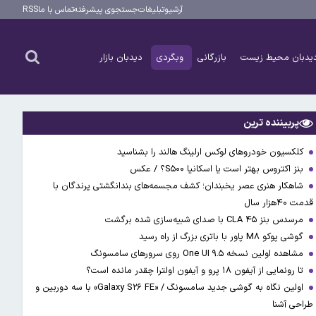
آرشیو
تبلیغات
جستجوی پیشرفته
تماس با ما
RSS
یدبان محیط زیست
بازرگانی
وبگردی
دیدبان بازار
پربیننده ترین
کلکسیون خودروهای لوکس ارلینگ هالند را بشناسید
بنز اکتروس بهتر است یا اسکانیا S۵۰۰؟ / عکس
شاهکار هنری عصر یخبندان؛ کشف مجسمه‌های بندانگشتی‌ پرندگان با
قدمت ۴۰هزار سال
مرسدس بنز CLA ۴۵ با صدای شبیه‌سازی شده برگشت
گوشی پوکو M۸ پاور با باتری بزرگ از راه رسید
مشاهده اولین نسخه One UI ۹.۵ روی سرورهای سامسونگ
تا رونمایی از آیفون ۱۸ پرو و آیفون اولترا چقدر مانده است؟
اولین نگاه به گوشی جدید سامسونگ / «Galaxy S۲۶ FE» با سه دوربین و
طراحی آشنا