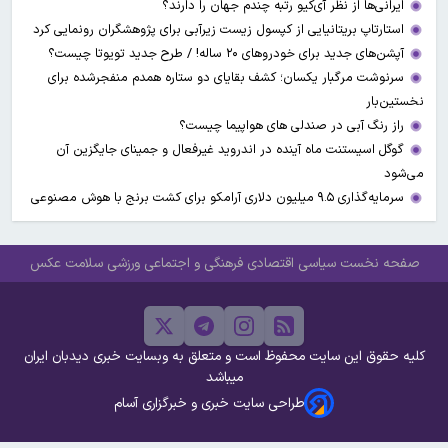
ایرانی‌ها از نظر آی‌کیو رتبه چندم جهان را دارند؟
استارتاپ بریتانیایی از کپسول زیست زیرآبی برای پژوهشگران رونمایی کرد
آپشن‌های جدید برای خودروهای ۲۰ ساله! / طرح جدید تویوتا چیست؟
سرنوشت مرگبار یکسان؛ کشف بقایای دو ستاره همدم منفجرشده برای
نخستین‌بار
راز رنگ آبی در صندلی های هواپیما چیست؟
گوگل اسیستنت ماه آینده در اندروید غیرفعال و جمینای جایگزین آن
می‌شود
سرمایه‌گذاری ۹.۵ میلیون دلاری آرامکو برای کشت برنج با هوش مصنوعی
صفحه نخست
سیاسی
اقتصادی
فرهنگی و اجتماعی
ورزشی
سلامت
عکس
کلیه حقوق این سایت محفوظ است و متعلق به وبسایت خبری دیدبان ایران
میباشد
طراحی سایت خبری و خبرگزاری آسام