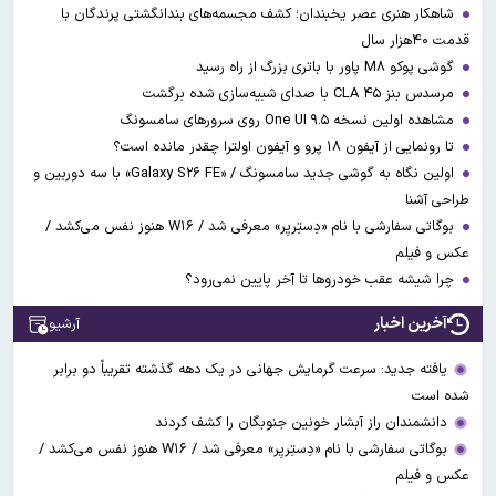
شاهکار هنری عصر یخبندان؛ کشف مجسمه‌های بندانگشتی‌ پرندگان با
قدمت ۴۰هزار سال
گوشی پوکو M۸ پاور با باتری بزرگ از راه رسید
مرسدس بنز CLA ۴۵ با صدای شبیه‌سازی شده برگشت
مشاهده اولین نسخه One UI ۹.۵ روی سرورهای سامسونگ
تا رونمایی از آیفون ۱۸ پرو و آیفون اولترا چقدر مانده است؟
اولین نگاه به گوشی جدید سامسونگ / «Galaxy S۲۶ FE» با سه دوربین و
طراحی آشنا
بوگاتی سفارشی با نام «دِستِریِر» معرفی شد / W۱۶ هنوز نفس می‌کشد /
عکس و فیلم
چرا شیشه عقب خودروها تا آخر پایین نمی‌رود؟
آخرین اخبار
آرشیو
یافته جدید: سرعت گرمایش جهانی در یک دهه گذشته تقریباً دو برابر
شده است
دانشمندان راز آبشار خونین جنوبگان را کشف کردند
بوگاتی سفارشی با نام «دِستِریِر» معرفی شد / W۱۶ هنوز نفس می‌کشد /
عکس و فیلم