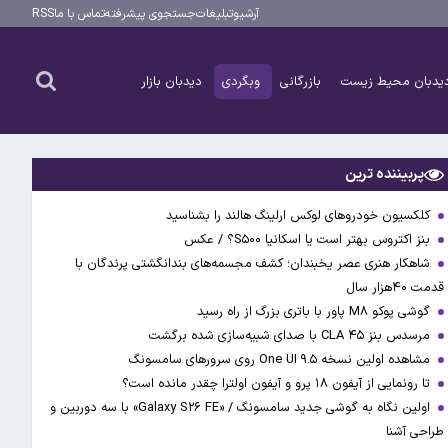
آرشیو
تبلیغات
جستجوی پیشرفته
تماس با ما
RSS
یدبان محیط زیست
بازرگانی
وبگردی
دیدبان بازار
پربیننده ترین
کلکسیون خودروهای لوکس ارلینگ هالند را بشناسید
بنز اکتروس بهتر است یا اسکانیا S۵۰۰؟ / عکس
شاهکار هنری عصر یخبندان؛ کشف مجسمه‌های بندانگشتی‌ پرندگان با
قدمت ۴۰هزار سال
گوشی پوکو M۸ پاور با باتری بزرگ از راه رسید
مرسدس بنز CLA ۴۵ با صدای شبیه‌سازی شده برگشت
مشاهده اولین نسخه One UI ۹.۵ روی سرورهای سامسونگ
تا رونمایی از آیفون ۱۸ پرو و آیفون اولترا چقدر مانده است؟
اولین نگاه به گوشی جدید سامسونگ / «Galaxy S۲۶ FE» با سه دوربین و
طراحی آشنا