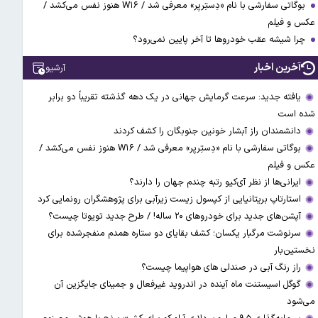
بوگاتی سفارشی با نام «دِستِریِر» معرفی شد / W۱۶ هنوز نفس می‌کشد /
عکس و فیلم
چرا شیشه عقب خودروها تا آخر پایین نمی‌رود؟
آخرین اخبار
آرشیو
یافته جدید: سرعت گرمایش جهانی در یک دهه گذشته تقریباً دو برابر
شده است
دانشمندان راز آبشار خونین جنوبگان را کشف کردند
بوگاتی سفارشی با نام «دِستِریِر» معرفی شد / W۱۶ هنوز نفس می‌کشد /
عکس و فیلم
ایرانی‌ها از نظر آی‌کیو رتبه چندم جهان را دارند؟
استارتاپ بریتانیایی از کپسول زیست زیرآبی برای پژوهشگران رونمایی کرد
آپشن‌های جدید برای خودروهای ۲۰ ساله! / طرح جدید تویوتا چیست؟
سرنوشت مرگبار یکسان؛ کشف بقایای دو ستاره همدم منفجرشده برای
نخستین‌بار
راز رنگ آبی در صندلی های هواپیما چیست؟
گوگل اسیستنت ماه آینده در اندروید غیرفعال و جمینای جایگزین آن
می‌شود