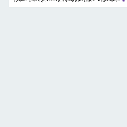
سرمایه‌گذاری ۹.۵ میلیون دلاری آرامکو برای کشت برنج با هوش مصنوعی