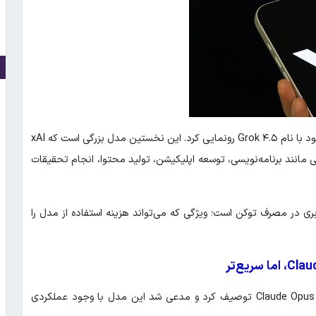
؛ شرکت xAI از جدیدترین مدل زبانی خود با نام Grok ۴.۵ رونمایی کرد. این نخستین مدل بزرگی است که xAI
مانند برنامه‌نویسی، توسعه اپلیکیشن، تولید محتوا، انجام تحقیقات
ت به رقبا، بهره‌وری دو برابری در مصرف توکن است؛ ویژگی‌ که می‌تواند هزینه استفاده از مدل را
ایلان ماسک در شبکه اجتماعی X مدل Grok ۴.۵ را مدلی در کلاس Claude Opus توصیف کرد و مدعی شد این مدل با وجود عملکردی