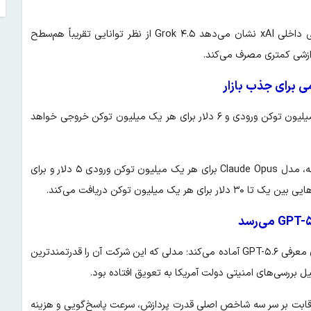
به گفته او، بازخورد کاربران نسخه آزمایشی بسیار مثبت بوده و ارزیابی داخلی xAI نشان می‌دهد Grok ۴.۵ از نظر توانایی تقریباً هم‌سطح
ی برای جذب بازار
xAI اعلام کرده هزینه استفاده از Grok ۴.۵ برابر با ۲ دلار برای هر یک میلیون توکن ورودی و ۶ دلار برای هر یک میلیون توکن خروجی خواهد
این قیمت در مقایسه با برخی مدل‌های رقیب پایین‌تر است. برای نمونه، مدل Claude Opus برای هر یک میلیون توکن ورودی ۵ دلار و برای
رونمایی از Grok ۴.۵ در شرایطی انجام شده که OpenAI نیز خود را برای معرفی GPT-۵.۶ آماده می‌کند؛ مدلی که این شرکت آن را قدرتمندترین
ررسی‌های امنیتی دولت آمریکا به تعویق افتاده بود.
ن با معرفی تقریباً هم‌زمان دو مدل جدید از سوی xAI و OpenAI، رقابت بر سر سه شاخص اصلی قدرت پردازش، سرعت پاسخ‌گویی و هزینه