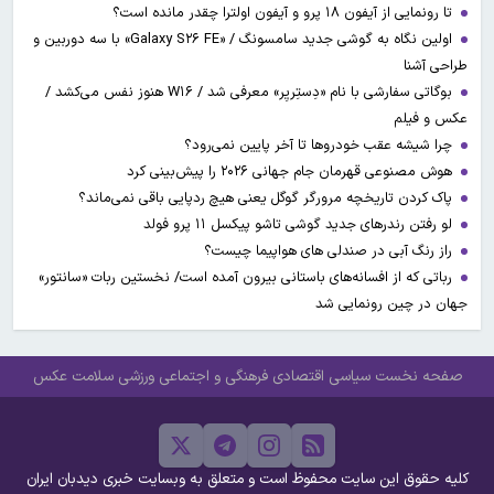
تا رونمایی از آیفون ۱۸ پرو و آیفون اولترا چقدر مانده است؟
اولین نگاه به گوشی جدید سامسونگ / «Galaxy S۲۶ FE» با سه دوربین و
طراحی آشنا
بوگاتی سفارشی با نام «دِستِریِر» معرفی شد / W۱۶ هنوز نفس می‌کشد /
عکس و فیلم
چرا شیشه عقب خودروها تا آخر پایین نمی‌رود؟
هوش مصنوعی قهرمان جام جهانی ۲۰۲۶ را پیش‌بینی کرد
پاک کردن تاریخچه مرورگر گوگل یعنی هیچ ردپایی باقی نمی‌ماند؟
لو رفتن رندرهای جدید گوشی تاشو پیکسل ۱۱ پرو فولد
راز رنگ آبی در صندلی های هواپیما چیست؟
رباتی که از افسانه‌های باستانی بیرون آمده است/ نخستین ربات «سانتور»
جهان در چین رونمایی شد
صفحه نخست
سیاسی
اقتصادی
فرهنگی و اجتماعی
ورزشی
سلامت
عکس
کلیه حقوق این سایت محفوظ است و متعلق به وبسایت خبری دیدبان ایران