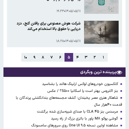
۱۹:۲۳
۱۴۰۵/۰۵/۱۱
شرکت هوش مصنوعی برای یافتن گنج، دزد
دریایی با حقوق بالا استخدام می‌کند
۱۸:۲۸
۱۴۰۵/۰۵/۱۱
۱۰
۹
۸
۷
۶
۵
۴
۳
۲
۱
پربیننده ترین وبگردی
کلکسیون خودروهای لوکس ارلینگ هالند را بشناسید
بنز اکتروس بهتر است یا اسکانیا S۵۰۰؟ / عکس
شاهکار هنری عصر یخبندان؛ کشف مجسمه‌های بندانگشتی‌ پرندگان با
قدمت ۴۰هزار سال
مرسدس بنز CLA ۴۵ با صدای شبیه‌سازی شده برگشت
گوشی پوکو M۸ پاور با باتری بزرگ از راه رسید
مشاهده اولین نسخه One UI ۹.۵ روی سرورهای سامسونگ