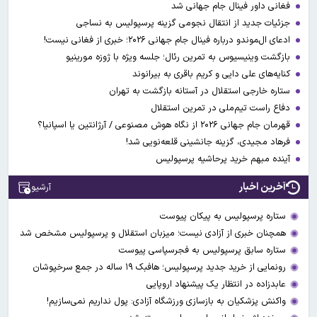
فغانی داور فینال جام جهانی شد
جزئیات جدید از انتقال نجومی گزینه پرسپولیس به نساجی
ادعای ال‌‍موندو درباره فینال جام جهانی ۲۰۲۶؛ خبری از فغانی نیست!
بازگشت وینیسیوس به تمرین رئال؛ جلسه ویژه با ژوزه مورینیو
کنایه‌های علی دایی و کریم باقری به بیرانوند
ستاره خارجی استقلال در آستانه بازگشت به تهران
دفاع راست تیم‌ملی در تمرین استقلال
قهرمان جام جهانی ۲۰۲۶ از نگاه هوش مصنوعی / آرژانتین یا اسپانیا؟
فرهاد مجیدی، گزینه جانشینی قلعه‌نویی شد!
آینده مبهم خرید پرحاشیه پرسپولیس
آخرین اخبار
آرشیو
ستاره پرسپولیس به پیکان پیوست
همچنان خبری از آزادی نیست؛ میزبان استقلال و پرسپولیس مشخص شد
ستاره سابق پرسپولیس به فجرسپاسی پیوست
رونمایی از خرید جدید پرسپولیس؛ هافبک ۱۹ ساله در جمع سرخپوشان
عابدزاده در انتظار یک پیشنهاد اروپایی
واکنش پزشکیان به بازسازی ورزشگاه آزادی: پول نداریم نمی‌سازیم!