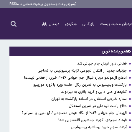
آرشیو
تبلیغات
جستجوی پیشرفته
تماس با ما
RSS
یدبان محیط زیست
بازرگانی
وبگردی
دیدبان بازار
پربیننده ترین
فغانی داور فینال جام جهانی شد
جزئیات جدید از انتقال نجومی گزینه پرسپولیس به نساجی
ادعای ال‌‍موندو درباره فینال جام جهانی ۲۰۲۶؛ خبری از فغانی نیست!
بازگشت وینیسیوس به تمرین رئال؛ جلسه ویژه با ژوزه مورینیو
کنایه‌های علی دایی و کریم باقری به بیرانوند
ستاره خارجی استقلال در آستانه بازگشت به تهران
دفاع راست تیم‌ملی در تمرین استقلال
قهرمان جام جهانی ۲۰۲۶ از نگاه هوش مصنوعی / آرژانتین یا اسپانیا؟
فرهاد مجیدی، گزینه جانشینی قلعه‌نویی شد!
آینده مبهم خرید پرحاشیه پرسپولیس