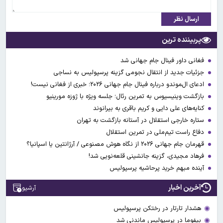
ارسال نظر
پربیننده ترین
فغانی داور فینال جام جهانی شد
جزئیات جدید از انتقال نجومی گزینه پرسپولیس به نساجی
ادعای ال‌‍موندو درباره فینال جام جهانی ۲۰۲۶؛ خبری از فغانی نیست!
بازگشت وینیسیوس به تمرین رئال؛ جلسه ویژه با ژوزه مورینیو
کنایه‌های علی دایی و کریم باقری به بیرانوند
ستاره خارجی استقلال در آستانه بازگشت به تهران
دفاع راست تیم‌ملی در تمرین استقلال
قهرمان جام جهانی ۲۰۲۶ از نگاه هوش مصنوعی / آرژانتین یا اسپانیا؟
فرهاد مجیدی، گزینه جانشینی قلعه‌نویی شد!
آینده مبهم خرید پرحاشیه پرسپولیس
آخرین اخبار
آرشیو
هشدار تارتار در رختکن پرسپولیس
بیفوما در پرسپولیس ماندنی شد