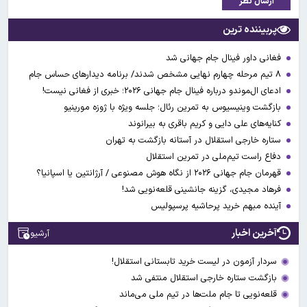
ارسال نظر
پربیننده ترین
فغانی داور فینال جام جهانی شد
۸ تیم مرحله چهارم نهایی مشخص شدند/ برنامه دیدارهای حساس جام
ادعای ال‌‍موندو درباره فینال جام جهانی ۲۰۲۶؛ خبری از فغانی نیست!
بازگشت وینیسیوس به تمرین رئال؛ جلسه ویژه با ژوزه مورینیو
کنایه‌های علی دایی و کریم باقری به بیرانوند
ستاره خارجی استقلال در آستانه بازگشت به تهران
دفاع راست تیم‌ملی در تمرین استقلال
قهرمان جام جهانی ۲۰۲۶ از نگاه هوش مصنوعی / آرژانتین یا اسپانیا؟
فرهاد مجیدی، گزینه جانشینی قلعه‌نویی شد!
آینده مبهم خرید پرحاشیه پرسپولیس
آخرین اخبار
آرشیو
سردار آزمون در لیست خرید تابستانی استقلال!
بازگشت ستاره خارجی استقلال منتفی شد
قلعه‌نویی تا جام ملت‌ها در تیم ملی می‌ماند