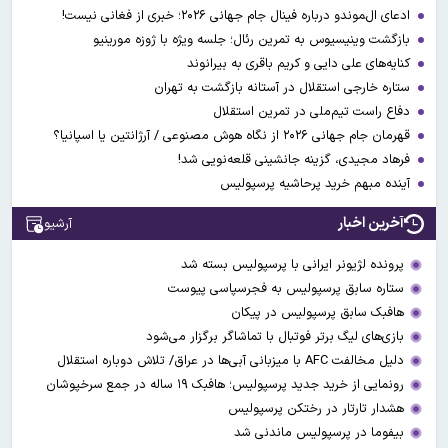
ادعای ال‌‍موندو درباره فینال جام جهانی ۲۰۲۶؛ خبری از فغانی نیست!
بازگشت وینیسیوس به تمرین رئال؛ جلسه ویژه با ژوزه مورینیو
کنایه‌های علی دایی و کریم باقری به بیرانوند
ستاره خارجی استقلال در آستانه بازگشت به تهران
دفاع راست تیم‌ملی در تمرین استقلال
قهرمان جام جهانی ۲۰۲۶ از نگاه هوش مصنوعی / آرژانتین یا اسپانیا؟
فرهاد مجیدی، گزینه جانشینی قلعه‌نویی شد!
آینده مبهم خرید پرحاشیه پرسپولیس
آخرین اخبار
آرشیو
پرونده لژیونر ایرانی با پرسپولیس بسته شد
ستاره سابق پرسپولیس به فجرسپاسی پیوست
هافبک سابق پرسپولیس در پیکان
بازی‌های لیگ برتر فوتبال با تماشاگر برگزار می‌شود
دلیل مخالفت AFC با میزبانی آبی‌ها در عراق/ تلاش دوباره استقلال
رونمایی از خرید جدید پرسپولیس؛ هافبک ۱۹ ساله در جمع سرخپوشان
هشدار تارتار در رختکن پرسپولیس
بیفوما در پرسپولیس ماندنی شد