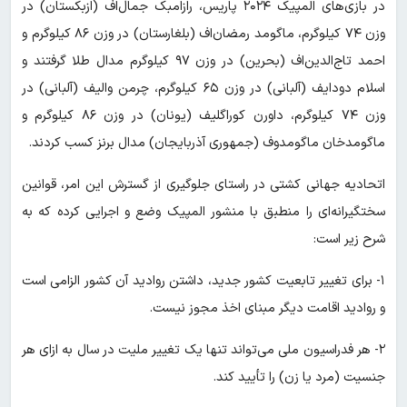
در بازی‌های المپیک ۲۰۲۴ پاریس، رازامبک جمال‌اف (ازبکستان) در
وزن ۷۴ کیلوگرم، ماگومد رمضان‌اف (بلغارستان) در وزن ۸۶ کیلوگرم و
احمد تاج‌الدین‌اف (بحرین) در وزن ۹۷ کیلوگرم مدال طلا گرفتند و
اسلام دودایف (آلبانی) در وزن ۶۵ کیلوگرم، چرمن والیف (آلبانی) در
وزن ۷۴ کیلوگرم، داورن کوراگلیف (یونان) در وزن ۸۶ کیلوگرم و
ماگومدخان ماگومدوف (جمهوری آذربایجان) مدال برنز کسب کردند.
اتحادیه جهانی کشتی در راستای جلوگیری از گسترش این امر، قوانین
سختگیرانه‌ای را منطبق با منشور المپیک وضع و اجرایی کرده که به
شرح زیر است:
۱- برای تغییر تابعیت کشور جدید، داشتن روادید آن کشور الزامی است
و روادید اقامت دیگر مبنای اخذ مجوز نیست.
۲- هر فدراسیون ملی می‌تواند تنها یک تغییر ملیت در سال به ازای هر
جنسیت (مرد یا زن) را تأیید کند.