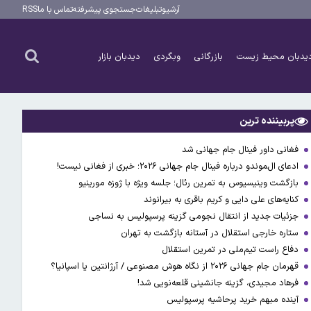
آرشیو
تبلیغات
جستجوی پیشرفته
تماس با ما
RSS
یدبان محیط زیست
بازرگانی
وبگردی
دیدبان بازار
پربیننده ترین
فغانی داور فینال جام جهانی شد
ادعای ال‌‍موندو درباره فینال جام جهانی ۲۰۲۶؛ خبری از فغانی نیست!
بازگشت وینیسیوس به تمرین رئال؛ جلسه ویژه با ژوزه مورینیو
کنایه‌های علی دایی و کریم باقری به بیرانوند
جزئیات جدید از انتقال نجومی گزینه پرسپولیس به نساجی
ستاره خارجی استقلال در آستانه بازگشت به تهران
دفاع راست تیم‌ملی در تمرین استقلال
قهرمان جام جهانی ۲۰۲۶ از نگاه هوش مصنوعی / آرژانتین یا اسپانیا؟
فرهاد مجیدی، گزینه جانشینی قلعه‌نویی شد!
آینده مبهم خرید پرحاشیه پرسپولیس