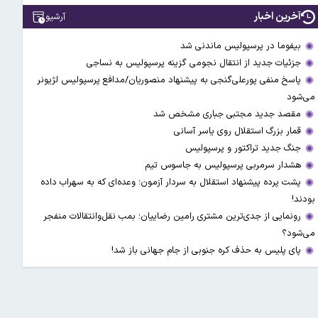
آخرین اخبار
آرشیو
بیفوما در پرسپولیس ماندنی شد
جزئیات جدید از انتقال نجومی گزینه پرسپولیس به نساجی
پاسخ منفی پورعلی‌گنجی به پیشنهاد منصوریان/مدافع پرسپولیس لژیونر
می‌شود
مقصد جدید مجتبی جباری مشخص شد
قمار بزرگ استقلال روی یاسر آسانی
جنگ جدید تراکتور و پرسپولیس
هشدار سرمربی پرسپولیس به جاسوس تیم
پشت پرده پیشنهاد استقلال به سردار آزمون؛ وعده‌ای که به سهراب داده
بودند!
رونمایی از جدی‌ترین مشتری رامین رضاییان؛ بمب نقل‌وانتقالات منفجر
می‌شود؟
پای پلیس به حذف کره جنوبی از جام جهانی باز شد!