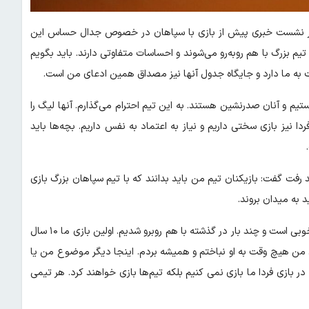
 در نشست خبری پیش از بازی با سپاهان در خصوص جدال حساس این
یم اظهار داشت: در هفته پایانی نیم فصل نخست بازی بزرگی داریم. ۲ تیم بزرگ با هم روبه‌رو می‌شوند و احساسات متفاوتی دارند. باید بگویم
ت به ما دارد و جایگاه جدول آنها نیز مصداق همین ادعای من است.
ستیم و آنان صدرنشین هستند. به این تیم احترام می‌گذارم. آنها لیگ را
۲ تیم همواره سخت بوده و فردا نیز بازی سختی داریم و نیاز به اعتماد به نفس داریم. بچه‌ها باید
پوشان برای ۲ هدف به میدان خواهند رفت گفت: بازیکنان تیم من باید بدانند که با تیم سپاهان بزرگ بازی
موسیمانه در خصوص تقابل‌های گذشته با کارترون نیز گفت: او مربی خوبی است و چند بار در گذشته با هم روبرو شدیم. اولین بازی ما ۱۰ سال
ن هیچ وقت به او نباختم و همیشه بردم. اینجا دیگر موضوع من یا
در بازی فردا ما بازی نمی کنیم بلکه تیم‌ها بازی خواهند کرد. هر تیمی