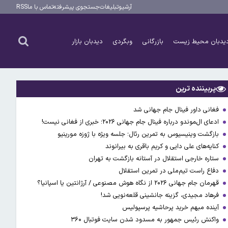
آرشیو
تبلیغات
جستجوی پیشرفته
تماس با ما
RSS
یدبان محیط زیست
بازرگانی
وبگردی
دیدبان بازار
پربیننده ترین
فغانی داور فینال جام جهانی شد
ادعای ال‌‍موندو درباره فینال جام جهانی ۲۰۲۶؛ خبری از فغانی نیست!
بازگشت وینیسیوس به تمرین رئال؛ جلسه ویژه با ژوزه مورینیو
کنایه‌های علی دایی و کریم باقری به بیرانوند
ستاره خارجی استقلال در آستانه بازگشت به تهران
دفاع راست تیم‌ملی در تمرین استقلال
قهرمان جام جهانی ۲۰۲۶ از نگاه هوش مصنوعی / آرژانتین یا اسپانیا؟
فرهاد مجیدی، گزینه جانشینی قلعه‌نویی شد!
آینده مبهم خرید پرحاشیه پرسپولیس
واکنش رئیس جمهور به مسدود شدن سایت فوتبال ۳۶۰