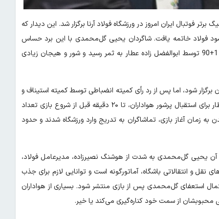
رتر فوتبال ایران امروز در ورزشگاه فولاد آرنا برگزار شد. این دیدار که
و اتفاقات زیادی همراه بود، در نهایت با نتیجه ۲ بر ۱ به سود فولاد خاتمه یافت. شاگردان یحیی گل‌محمدی با این برد حساس
توانستند در رتبه چهارم جدول باقی بمانند. گل برتری فولاد در دقیقه 1+90 توسط ابوالفضل زاده عطار به ثمر رسید و شور و هیجان زیادی
 زن برگزار شود، اما پس از رد رأی کمیته انضباطی توسط کمیته استیناف و
تعلیق محرومیت تماشاگران مرد، حضور زنان منتفی شد. با وجود انتظار برای استقبال پرشور هواداران، تا ۲۰ دقیقه قبل از شروع بازی تعداد
 به زمان آغاز بازی، تماشاگران به تدریج وارد ورزشگاه شدند و حدود
در آن یحیی گل‌محمدی به شدت از هوشنگ نصیرزاده، مدیرعامل فولاد،
ی نقل و انتقالاتی باشگاه، آماتورگونه است و توانایی لازم برای جذب
حتمال استعفای گل‌محمدی پس از بازی منتشر شود. بسیاری از هواداران
بی محبوبشان از سمت خود کناره‌گیری می‌کند یا خیر.