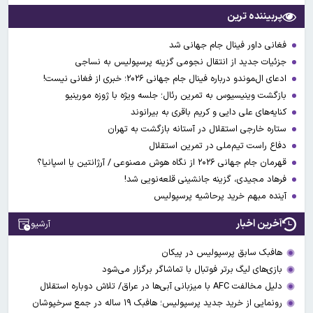
پربیننده ترین
فغانی داور فینال جام جهانی شد
جزئیات جدید از انتقال نجومی گزینه پرسپولیس به نساجی
ادعای ال‌‍موندو درباره فینال جام جهانی ۲۰۲۶؛ خبری از فغانی نیست!
بازگشت وینیسیوس به تمرین رئال؛ جلسه ویژه با ژوزه مورینیو
کنایه‌های علی دایی و کریم باقری به بیرانوند
ستاره خارجی استقلال در آستانه بازگشت به تهران
دفاع راست تیم‌ملی در تمرین استقلال
قهرمان جام جهانی ۲۰۲۶ از نگاه هوش مصنوعی / آرژانتین یا اسپانیا؟
فرهاد مجیدی، گزینه جانشینی قلعه‌نویی شد!
آینده مبهم خرید پرحاشیه پرسپولیس
آخرین اخبار
آرشیو
هافبک سابق پرسپولیس در پیکان
بازی‌های لیگ برتر فوتبال با تماشاگر برگزار می‌شود
دلیل مخالفت AFC با میزبانی آبی‌ها در عراق/ تلاش دوباره استقلال
رونمایی از خرید جدید پرسپولیس؛ هافبک ۱۹ ساله در جمع سرخپوشان