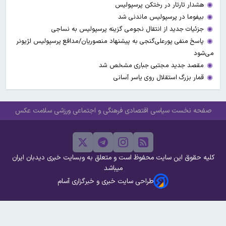
هشدار تارتار در رختکن پرسپولیس
بیفوما در پرسپولیس ماندنی شد
جزئیات جدید از انتقال نجومی گزینه پرسپولیس به نساجی
پاسخ منفی پورعلی‌گنجی به پیشنهاد منصوریان/مدافع پرسپولیس لژیونر
می‌شود
مقصد جدید مجتبی جباری مشخص شد
قمار بزرگ استقلال روی یاسر آسانی
صفحه نخست
سیاسی
اقتصادی
فرهنگی و اجتماعی
ورزشی
سلامت
عکس
کلیه حقوق این سایت محفوظ است و متعلق به وبسایت خبری دیدبان ایران
میباشد
طراحی سایت خبری و خبرگزاری آسام