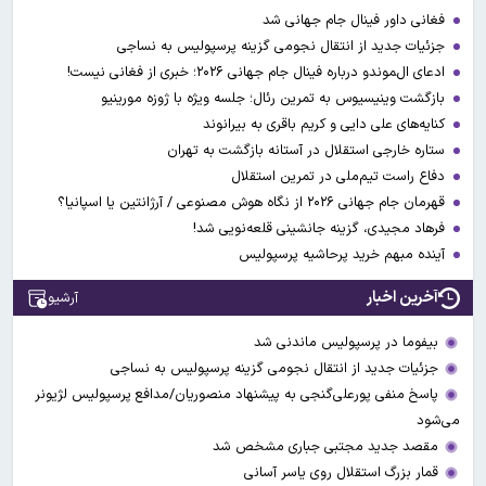
فغانی داور فینال جام جهانی شد
جزئیات جدید از انتقال نجومی گزینه پرسپولیس به نساجی
ادعای ال‌‍موندو درباره فینال جام جهانی ۲۰۲۶؛ خبری از فغانی نیست!
بازگشت وینیسیوس به تمرین رئال؛ جلسه ویژه با ژوزه مورینیو
کنایه‌های علی دایی و کریم باقری به بیرانوند
ستاره خارجی استقلال در آستانه بازگشت به تهران
دفاع راست تیم‌ملی در تمرین استقلال
قهرمان جام جهانی ۲۰۲۶ از نگاه هوش مصنوعی / آرژانتین یا اسپانیا؟
فرهاد مجیدی، گزینه جانشینی قلعه‌نویی شد!
آینده مبهم خرید پرحاشیه پرسپولیس
آخرین اخبار
آرشیو
بیفوما در پرسپولیس ماندنی شد
جزئیات جدید از انتقال نجومی گزینه پرسپولیس به نساجی
پاسخ منفی پورعلی‌گنجی به پیشنهاد منصوریان/مدافع پرسپولیس لژیونر
می‌شود
مقصد جدید مجتبی جباری مشخص شد
قمار بزرگ استقلال روی یاسر آسانی