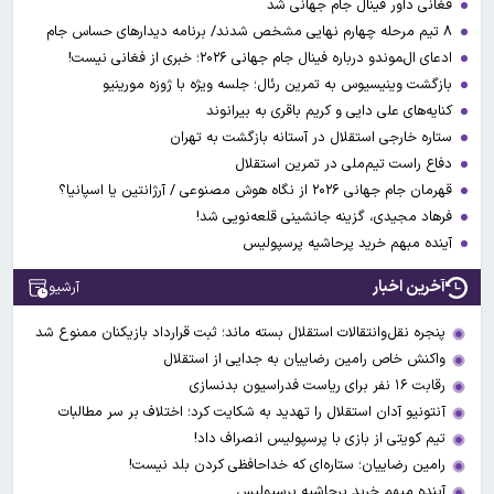
فغانی داور فینال جام جهانی شد
۸ تیم مرحله چهارم نهایی مشخص شدند/ برنامه دیدارهای حساس جام
ادعای ال‌‍موندو درباره فینال جام جهانی ۲۰۲۶؛ خبری از فغانی نیست!
بازگشت وینیسیوس به تمرین رئال؛ جلسه ویژه با ژوزه مورینیو
کنایه‌های علی دایی و کریم باقری به بیرانوند
ستاره خارجی استقلال در آستانه بازگشت به تهران
دفاع راست تیم‌ملی در تمرین استقلال
قهرمان جام جهانی ۲۰۲۶ از نگاه هوش مصنوعی / آرژانتین یا اسپانیا؟
فرهاد مجیدی، گزینه جانشینی قلعه‌نویی شد!
آینده مبهم خرید پرحاشیه پرسپولیس
آخرین اخبار
آرشیو
پنجره نقل‌وانتقالات استقلال بسته ماند؛ ثبت قرارداد بازیکنان ممنوع شد
واکنش خاص رامین رضاییان به جدایی از استقلال
رقابت ۱۶ نفر برای ریاست فدراسیون بدنسازی
آنتونیو آدان استقلال را تهدید به شکایت کرد؛ اختلاف بر سر مطالبات
تیم کویتی از بازی با پرسپولیس انصراف داد!
رامین رضاییان؛ ستاره‌ای که خداحافظی کردن بلد نیست!
آینده مبهم خرید پرحاشیه پرسپولیس