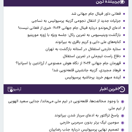
پربیننده ترین
فغانی داور فینال جام جهانی شد
جزئیات جدید از انتقال نجومی گزینه پرسپولیس به نساجی
ادعای ال‌‍موندو درباره فینال جام جهانی ۲۰۲۶؛ خبری از فغانی نیست!
بازگشت وینیسیوس به تمرین رئال؛ جلسه ویژه با ژوزه مورینیو
کنایه‌های علی دایی و کریم باقری به بیرانوند
ستاره خارجی استقلال در آستانه بازگشت به تهران
دفاع راست تیم‌ملی در تمرین استقلال
قهرمان جام جهانی ۲۰۲۶ از نگاه هوش مصنوعی / آرژانتین یا اسپانیا؟
فرهاد مجیدی، گزینه جانشینی قلعه‌نویی شد!
آینده مبهم خرید پرحاشیه پرسپولیس
آخرین اخبار
آرشیو
با وجود مخالفت‌ها، قلعه‌نویی در تیم ملی می‌ماند/ جدایی سعید الهویی
از تیم ملی
پاسخ تراکتور به ادعای سرباز شدن بیرانوند
سومین لیگ برتر بدون سرمربی خارجی
تصمیم نهایی پرسپولیس درباره جذب رضاییان