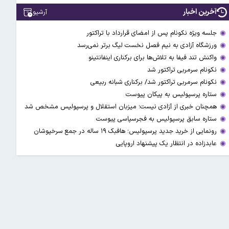
آخرین اخبار
آرشیو
جلسه ویژه نکونام پس از امضای قرارداد با تراکتور
ورزشگاه آزادی به نیم فصل نخست لیگ برتر نمی‌رسد
واکنش تند فیفا به تلاش‌ها برای برکناری اینفانتینو
نکونام سرمربی تراکتور شد
نکونام سرمربی تراکتور شد/ برکناری شبانه ربیعی
ستاره پرسپولیس به پیکان پیوست
همچنان خبری از آزادی نیست؛ میزبان استقلال و پرسپولیس مشخص شد
ستاره سابق پرسپولیس به فجرسپاسی پیوست
رونمایی از خرید جدید پرسپولیس؛ هافبک ۱۹ ساله در جمع سرخپوشان
عابدزاده در انتظار یک پیشنهاد اروپایی