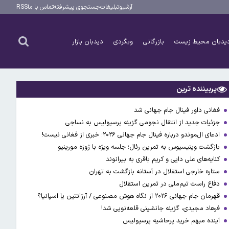
آرشیو
تبلیغات
جستجوی پیشرفته
تماس با ما
RSS
یدبان محیط زیست
بازرگانی
وبگردی
دیدبان بازار
پربیننده ترین
فغانی داور فینال جام جهانی شد
جزئیات جدید از انتقال نجومی گزینه پرسپولیس به نساجی
ادعای ال‌‍موندو درباره فینال جام جهانی ۲۰۲۶؛ خبری از فغانی نیست!
بازگشت وینیسیوس به تمرین رئال؛ جلسه ویژه با ژوزه مورینیو
کنایه‌های علی دایی و کریم باقری به بیرانوند
ستاره خارجی استقلال در آستانه بازگشت به تهران
دفاع راست تیم‌ملی در تمرین استقلال
قهرمان جام جهانی ۲۰۲۶ از نگاه هوش مصنوعی / آرژانتین یا اسپانیا؟
فرهاد مجیدی، گزینه جانشینی قلعه‌نویی شد!
آینده مبهم خرید پرحاشیه پرسپولیس