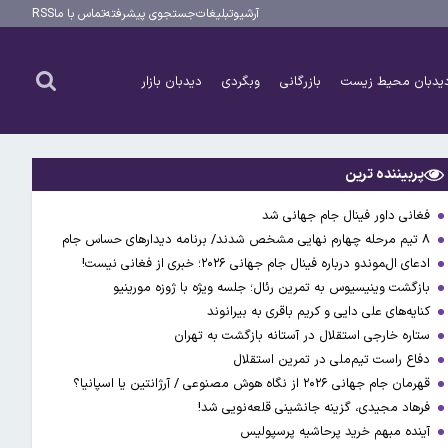
آرشیو
تبلیغات
جستجوی پیشرفته
تماس با ما
RSS
یدبان محیط زیست
بازرگانی
وبگردی
دیدبان بازار
پربیننده ترین
فغانی داور فینال جام جهانی شد
۸ تیم مرحله چهارم نهایی مشخص شدند/ برنامه دیدارهای حساس جام
ادعای ال‌‍موندو درباره فینال جام جهانی ۲۰۲۶؛ خبری از فغانی نیست!
بازگشت وینیسیوس به تمرین رئال؛ جلسه ویژه با ژوزه مورینیو
کنایه‌های علی دایی و کریم باقری به بیرانوند
ستاره خارجی استقلال در آستانه بازگشت به تهران
دفاع راست تیم‌ملی در تمرین استقلال
قهرمان جام جهانی ۲۰۲۶ از نگاه هوش مصنوعی / آرژانتین یا اسپانیا؟
فرهاد مجیدی، گزینه جانشینی قلعه‌نویی شد!
آینده مبهم خرید پرحاشیه پرسپولیس