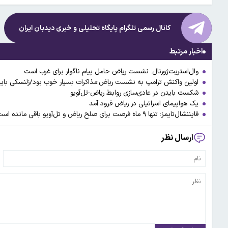
کانال رسمی تلگرام پایگاه تحلیلی و خبری
دیدبان ایران
اخبار مرتبط
وال‌استریت‌ژورنال: نشست ریاض حامل پیام ناگوار برای غرب است
اولین واکنش ترامپ به نشست ریاض:مذاکرات بسیار خوب بود/زلنسکی باید برو
شکست بایدن در عادی‌سازی روابط ریاض-تل‌آویو
یک هواپیمای اسرائیلی در ریاض فرود آمد
فایننشال‌تایمز: تنها ۹ ماه فرصت برای صلح ریاض و تل‌آویو باقی مانده است
ارسال نظر