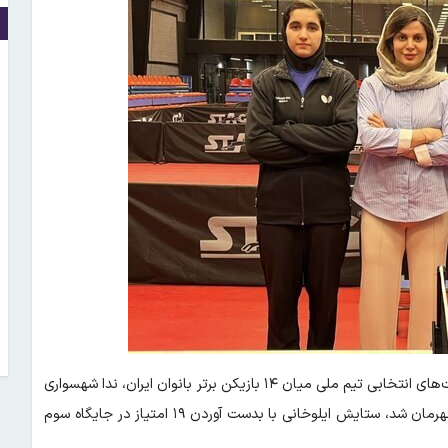
، در پایان سه روز ماراتن نفس گیر رقابت‌های انتخابی تیم ملی میان ۱۴ بازیکن برتر بانوان ایران، ندا شهسواری
با کسب ۲۱ امتیاز قهرمان شد، شیما صفایی با کسب ۲۰ امتیاز نایب قهرمان شد، ستایش ایلوخانی با بدست آوردن ۱۹ امتیاز در جایگاه سوم