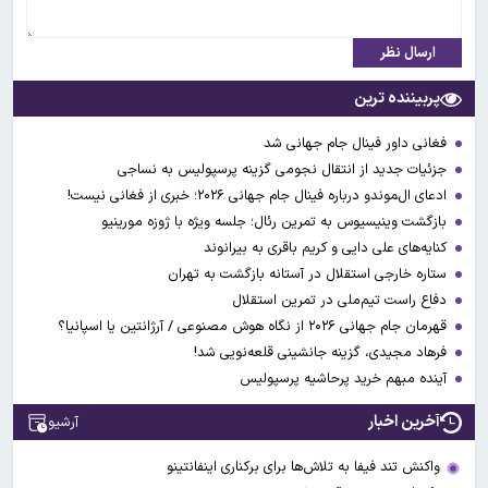
ارسال نظر
پربیننده ترین
فغانی داور فینال جام جهانی شد
جزئیات جدید از انتقال نجومی گزینه پرسپولیس به نساجی
ادعای ال‌‍موندو درباره فینال جام جهانی ۲۰۲۶؛ خبری از فغانی نیست!
بازگشت وینیسیوس به تمرین رئال؛ جلسه ویژه با ژوزه مورینیو
کنایه‌های علی دایی و کریم باقری به بیرانوند
ستاره خارجی استقلال در آستانه بازگشت به تهران
دفاع راست تیم‌ملی در تمرین استقلال
قهرمان جام جهانی ۲۰۲۶ از نگاه هوش مصنوعی / آرژانتین یا اسپانیا؟
فرهاد مجیدی، گزینه جانشینی قلعه‌نویی شد!
آینده مبهم خرید پرحاشیه پرسپولیس
آخرین اخبار
آرشیو
واکنش تند فیفا به تلاش‌ها برای برکناری اینفانتینو