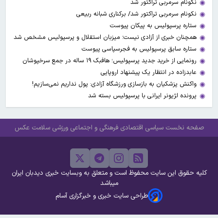
نکونام سرمربی تراکتور شد
نکونام سرمربی تراکتور شد/ برکناری شبانه ربیعی
ستاره پرسپولیس به پیکان پیوست
همچنان خبری از آزادی نیست؛ میزبان استقلال و پرسپولیس مشخص شد
ستاره سابق پرسپولیس به فجرسپاسی پیوست
رونمایی از خرید جدید پرسپولیس؛ هافبک ۱۹ ساله در جمع سرخپوشان
عابدزاده در انتظار یک پیشنهاد اروپایی
واکنش پزشکیان به بازسازی ورزشگاه آزادی: پول نداریم نمی‌سازیم!
پرونده لژیونر ایرانی با پرسپولیس بسته شد
صفحه نخست
سیاسی
اقتصادی
فرهنگی و اجتماعی
ورزشی
سلامت
عکس
کلیه حقوق این سایت محفوظ است و متعلق به وبسایت خبری دیدبان ایران
میباشد
طراحی سایت خبری و خبرگزاری آسام