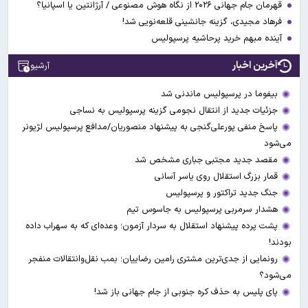
قهرمان جام جهانی ۲۰۲۶ از نگاه هوش مصنوعی / آرژانتین یا اسپانیا؟
فرهاد مجیدی، گزینه جانشینی قلعه‌نویی شد!
آینده مبهم خرید پرحاشیه پرسپولیس
آخرین اخبار
آرشیو
بیفوما در پرسپولیس ماندنی شد
جزئیات جدید از انتقال نجومی گزینه پرسپولیس به نساجی
پاسخ منفی پورعلی‌گنجی به پیشنهاد منصوریان/مدافع پرسپولیس لژیونر
می‌شود
مقصد جدید مجتبی جباری مشخص شد
قمار بزرگ استقلال روی یاسر آسانی
جنگ جدید تراکتور و پرسپولیس
هشدار سرمربی پرسپولیس به جاسوس تیم
پشت پرده پیشنهاد استقلال به سردار آزمون؛ وعده‌ای که به سهراب داده
بودند!
رونمایی از جدی‌ترین مشتری رامین رضاییان؛ بمب نقل‌وانتقالات منفجر
می‌شود؟
پای پلیس به حذف کره جنوبی از جام جهانی باز شد!